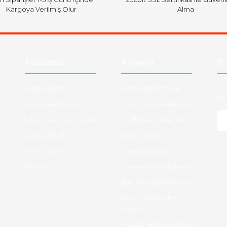
Kargoya Verilmiş Olur
Alma
Kurumsal
Alışveriş
E-
Hakkımızda
Satış Sözleşmesi
Ha
ve 
Kurumsal Satış
Ödeme ve Teslimat
Sıkça Sorulan Sorular
Gizlilik ve Güvenlik
-
Kargo Takibi
İade ve İptal
Yeni Üyelik
Garanti Şartları
İletişim
Hesap Numaralarımız
Etk Muvafakatname
KVKK Aydınlatma
Metni
Havale Bildirim Formu