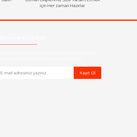
için Her zaman Hazırlar
Bülten'e Kayıt Olun
ber listemize kayıt olarak kampanyalardan,indirim
yeni ürünlerden ilk siz haberdar olabilirsiniz.
Kayıt Ol