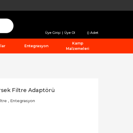
Üye Girişi
|
Üye Ol
(
) Adet
Kamp
lar
Entegrasyon
Malzemeleri
ek Filtre Adaptörü
ltre
,
Entegrasyon