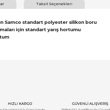
ar
Taksit Seçenekleri
 Samco standart polyester silikon boru
maları için standart yarış hortumu
rtum
Bu ürüne ilk yorumu siz yapın!
Yorum Yaz
HIZLI KARGO
GÜVENLİ ALIŞVERİŞ
 Siparişler 1-5 İş Günü İçinde
256bit SSL Sertifikası ile Güvenl