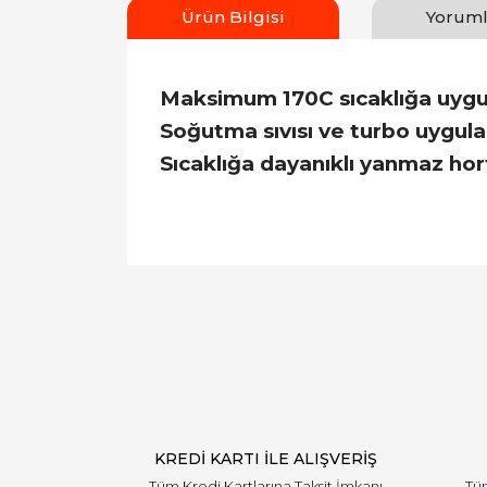
Ürün Bilgisi
Yoruml
Maksimum 170C sıcaklığa uygun
Soğutma sıvısı ve turbo uygula
Sıcaklığa dayanıklı yanmaz ho
KREDİ KARTI İLE ALIŞVERİŞ
Tüm Kredi Kartlarına Taksit İmkanı
Tüm