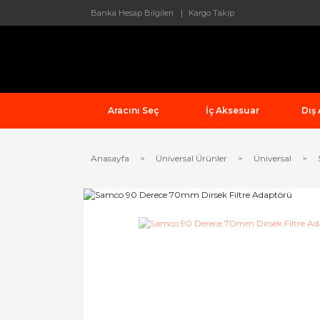
Banka Hesap Bilgileri
Kargo Takip
Aracını Seç
İç Aksesuar
Dış
Anasayfa
Üniversal Ürünler
Üniversal