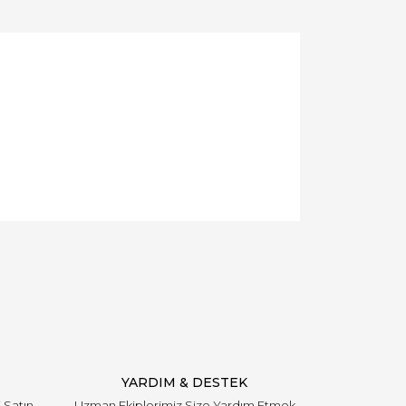
YARDIM & DESTEK
i Satın
Uzman Ekiplerimiz Size Yardım Etmek