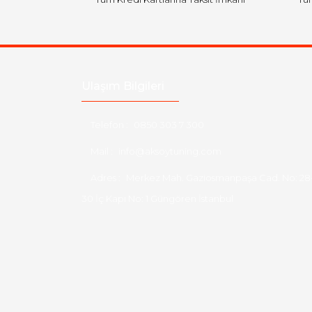
Ulaşım Bilgileri
Telefon :
0850 303 7 300
Mail :
info@aksoytuning.com
Adres :
Merkez Mah. Gaziosmanpaşa Cad. No: 28
30 İç Kapı No: 1 Güngören İstanbul