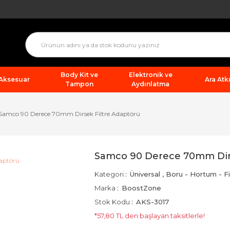
Body Kit ve
Elektronik ve
 Aksesuar
Ara Atkı
Tampon
Aydınlatma
Samco 90 Derece 70mm Dirsek Filtre Adaptörü
Samco 90 Derece 70mm Dirs
Kategori
Üniversal
,
Boru - Hortum - Fi
Marka
BoostZone
Stok Kodu
AKS-3017
*57,80 TL den başlayan taksitlerle!