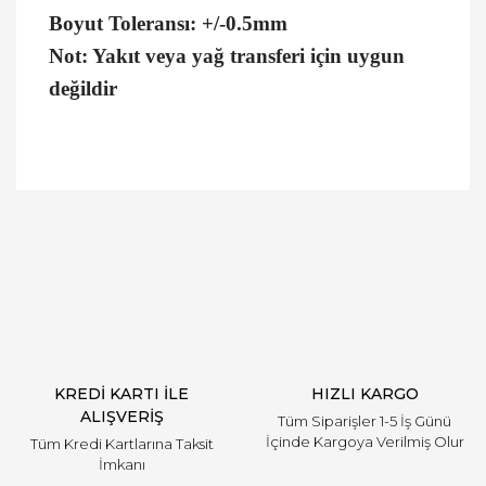
Boyut Toleransı: +/-0.5mm
Not: Yakıt veya yağ transferi için uygun
değildir
Bu ürüne ilk yorumu siz yapın!
Yorum Yaz
KREDİ KARTI İLE
HIZLI KARGO
ALIŞVERİŞ
Tüm Siparişler 1-5 İş Günü
İçinde Kargoya Verilmiş Olur
Tüm Kredi Kartlarına Taksit
İmkanı