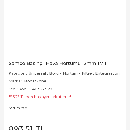
Samco Basınçlı Hava Hortumu 12mm 1MT
Kategori
Üniversal
,
Boru - Hortum - Filtre
,
Entegrasyon
Marka
BoostZone
Stok Kodu
AKS-2977
*95,23 TL den başlayan taksitlerle!
Yorum Yap
893,51 TL