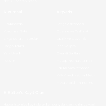
No: 1 Güngören İstanbul
Kurumsal
Alışveriş
Hakkımızda
Satış Sözleşmesi
Kurumsal Satış
Ödeme ve Teslimat
Sıkça Sorulan Sorular
Gizlilik ve Güvenlik
Kargo Takibi
İade ve İptal
Yeni Üyelik
Garanti Şartları
İletişim
Hesap Numaralarımız
Etk Muvafakatname
KVKK Aydınlatma Metni
Havale Bildirim Formu
E-Bülten'e Kayıt Olun
Haber listemize kayıt olarak kampanyalardan,indirim ve yeni