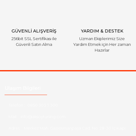
GÜVENLİ ALIŞVERİŞ
YARDIM & DESTEK
256bit SSL Sertifikası ile
Uzman Ekiplerimiz Size
Güvenli Satın Alma
Yardım Etmek için Her zaman
Hazırlar
Ulaşım Bilgileri
Telefon :
0850 303 7 300
Mail :
info@aksoytuning.com
Adres :
Merkez Mah. Gaziosmanpaşa Cad. No: 28-30 İç Kapı