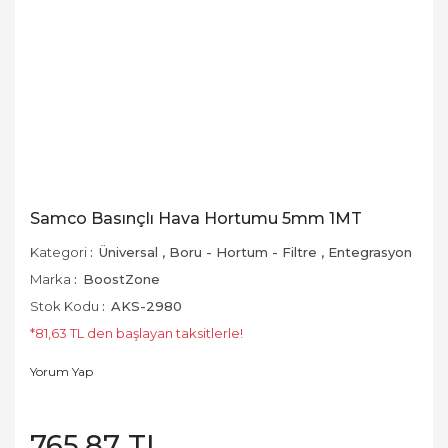
Samco Basınçlı Hava Hortumu 5mm 1MT
Kategori
Üniversal
,
Boru - Hortum - Filtre
,
Entegrasyon
Marka
BoostZone
Stok Kodu
AKS-2980
*81,63 TL den başlayan taksitlerle!
Yorum Yap
765,87 TL