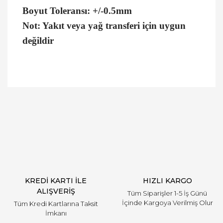
Boyut Toleransı: +/-0.5mm
Not: Yakıt veya yağ transferi için uygun
değildir
Bu ürüne ilk yorumu siz yapın!
Yorum Yaz
KREDİ KARTI İLE
HIZLI KARGO
ALIŞVERİŞ
Tüm Siparişler 1-5 İş Günü
İçinde Kargoya Verilmiş Olur
Tüm Kredi Kartlarına Taksit
İmkanı