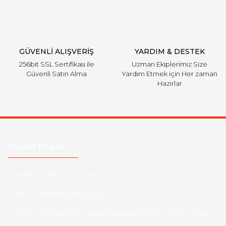
GÜVENLİ ALIŞVERİŞ
YARDIM & DESTEK
256bit SSL Sertifikası ile
Uzman Ekiplerimiz Size
Güvenli Satın Alma
Yardım Etmek için Her zaman
Hazırlar
Ulaşım Bilgileri
Telefon :
0850 303 7 300
Mail :
info@aksoytuning.com
Adres :
Merkez Mah. Gaziosmanpaşa Cad. No: 28-30 İç Kapı