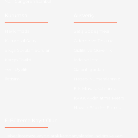
No: 1 Güngören İstanbul
Kurumsal
Alışveriş
Hakkımızda
Satış Sözleşmesi
Kurumsal Satış
Ödeme ve Teslimat
Sıkça Sorulan Sorular
Gizlilik ve Güvenlik
Kargo Takibi
İade ve İptal
Yeni Üyelik
Garanti Şartları
İletişim
Hesap Numaralarımız
Etk Muvafakatname
KVKK Aydınlatma Metni
Havale Bildirim Formu
E-Bülten'e Kayıt Olun
Haber listemize kayıt olarak kampanyalardan,indirim ve yeni