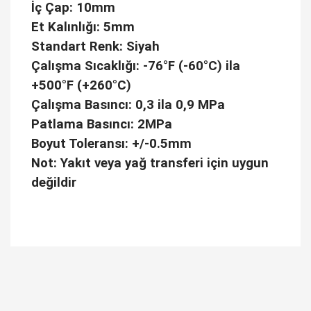
İç Çap: 10mm
Et Kalınlığı: 5mm
Standart Renk: Siyah
Çalışma Sıcaklığı: -76°F (-60°C) ila
+500°F (+260°C)
Çalışma Basıncı: 0,3 ila 0,9 MPa
Patlama Basıncı: 2MPa
Boyut Toleransı: +/-0.5mm
Not: Yakıt veya yağ transferi için uygun
değildir
Bu ürüne ilk yorumu siz yapın!
Yorum Yaz