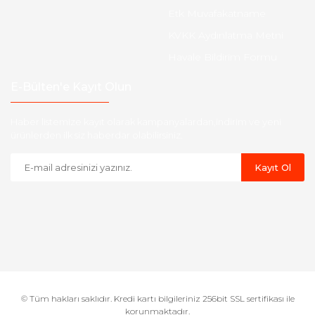
Etk Muvafakatname
KVKK Aydınlatma Metni
Havale Bildirim Formu
E-Bülten'e Kayıt Olun
Haber listemize kayıt olarak kampanyalardan,indirim ve yeni
ürünlerden ilk siz haberdar olabilirsiniz.
Kayıt Ol
© Tüm hakları saklıdır. Kredi kartı bilgileriniz 256bit SSL sertifikası ile
korunmaktadır.