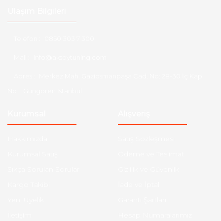
Ulaşım Bilgileri
Telefon :
0850 303 7 300
Mail :
info@aksoytuning.com
Adres :
Merkez Mah. Gaziosmanpaşa Cad. No: 28-30 İç Kapı
No: 1 Güngören İstanbul
Kurumsal
Alışveriş
Hakkımızda
Satış Sözleşmesi
Kurumsal Satış
Ödeme ve Teslimat
Sıkça Sorulan Sorular
Gizlilik ve Güvenlik
Kargo Takibi
İade ve İptal
Yeni Üyelik
Garanti Şartları
İletişim
Hesap Numaralarımız