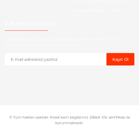
KVKK Aydınlatma Metni
Havale Bildirim Formu
E-Bülten'e Kayıt Olun
Haber listemize kayıt olarak kampanyalardan,indirim ve yeni
ürünlerden ilk siz haberdar olabilirsiniz.
Kayıt Ol
© Tüm hakları saklıdır. Kredi kartı bilgileriniz 256bit SSL sertifikası ile
korunmaktadır.