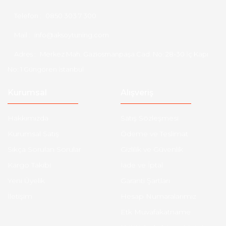
Telefon :
0850 303 7 300
Mail :
info@aksoytuning.com
Adres :
Merkez Mah. Gaziosmanpaşa Cad. No: 28-30 İç Kapı
No: 1 Güngören İstanbul
Kurumsal
Alışveriş
Hakkımızda
Satış Sözleşmesi
Kurumsal Satış
Ödeme ve Teslimat
Sıkça Sorulan Sorular
Gizlilik ve Güvenlik
Kargo Takibi
İade ve İptal
Yeni Üyelik
Garanti Şartları
İletişim
Hesap Numaralarımız
Etk Muvafakatname