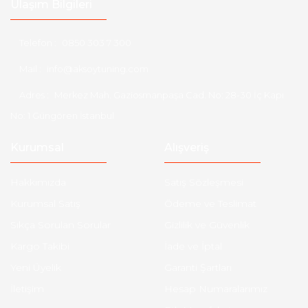
Ulaşım Bilgileri
Telefon :
0850 303 7 300
Mail :
info@aksoytuning.com
Adres :
Merkez Mah. Gaziosmanpaşa Cad. No: 28-30 İç Kapı
No: 1 Güngören İstanbul
Kurumsal
Alışveriş
Hakkımızda
Satış Sözleşmesi
Kurumsal Satış
Ödeme ve Teslimat
Sıkça Sorulan Sorular
Gizlilik ve Güvenlik
Kargo Takibi
İade ve İptal
Yeni Üyelik
Garanti Şartları
İletişim
Hesap Numaralarımız