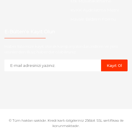
Etk Muvafakatname
KVKK Aydınlatma Metni
Havale Bildirim Formu
E-Bülten'e Kayıt Olun
Haber listemize kayıt olarak kampanyalardan,indirim ve yeni
ürünlerden ilk siz haberdar olabilirsiniz.
Kayıt Ol
© Tüm hakları saklıdır. Kredi kartı bilgileriniz 256bit SSL sertifikası ile
korunmaktadır.