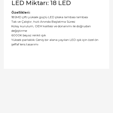
LED Miktarı: 18 LED
Özellikleri:
18SMD çifti yüksek güçlü LED plaka lambası lambası
Tak ve Çalıştır, hızlı Anında Başlatma Süresi
Kolay kurulum, OEM kalitesi ve donanımı ile doğrudan
değiştirme
6000K beyaz renkli ışık
Yüksek parlaklık Geniş bir alana yayılan LED ışık için özel ön
şeffaf lens tasarımı
Bu ürüne ilk yorumu siz yapın!
Yorum Yaz