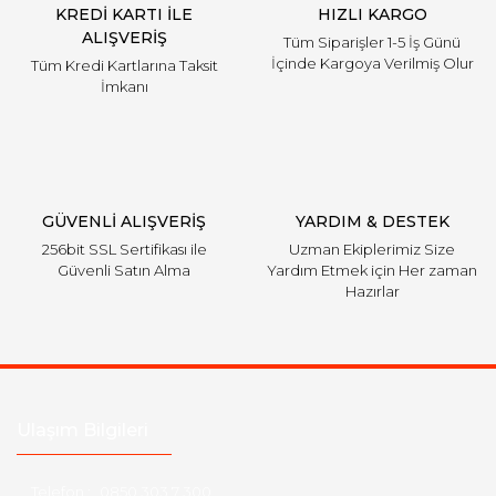
KREDİ KARTI İLE
HIZLI KARGO
ALIŞVERİŞ
Tüm Siparişler 1-5 İş Günü
İçinde Kargoya Verilmiş Olur
Tüm Kredi Kartlarına Taksit
İmkanı
GÜVENLİ ALIŞVERİŞ
YARDIM & DESTEK
256bit SSL Sertifikası ile
Uzman Ekiplerimiz Size
Güvenli Satın Alma
Yardım Etmek için Her zaman
Hazırlar
Ulaşım Bilgileri
Telefon :
0850 303 7 300