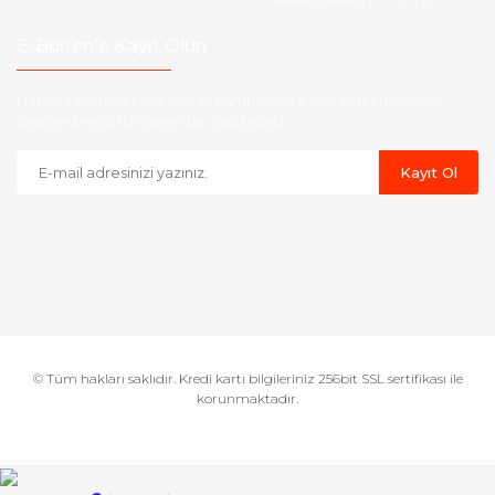
E-Bülten'e Kayıt Olun
Haber listemize kayıt olarak kampanyalardan,indirim ve yeni
ürünlerden ilk siz haberdar olabilirsiniz.
Kayıt Ol
© Tüm hakları saklıdır. Kredi kartı bilgileriniz 256bit SSL sertifikası ile
korunmaktadır.