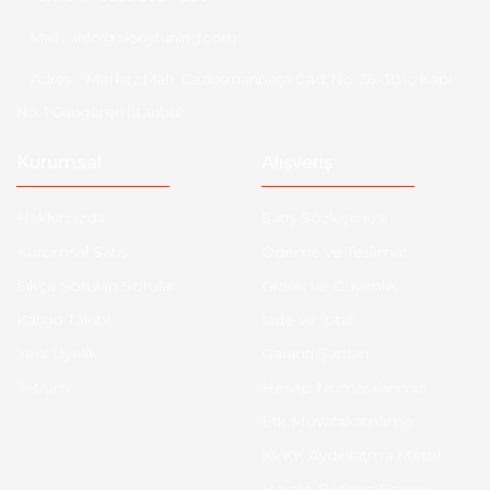
Mail :
info@aksoytuning.com
Adres :
Merkez Mah. Gaziosmanpaşa Cad. No: 28-30 İç Kapı
No: 1 Güngören İstanbul
Kurumsal
Alışveriş
Hakkımızda
Satış Sözleşmesi
Kurumsal Satış
Ödeme ve Teslimat
Sıkça Sorulan Sorular
Gizlilik ve Güvenlik
Kargo Takibi
İade ve İptal
Yeni Üyelik
Garanti Şartları
İletişim
Hesap Numaralarımız
Etk Muvafakatname
KVKK Aydınlatma Metni
Havale Bildirim Formu