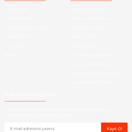
Hakkımızda
Satış Sözleşmesi
Kurumsal Satış
Ödeme ve Teslimat
Sıkça Sorulan Sorular
Gizlilik ve Güvenlik
Kargo Takibi
İade ve İptal
Yeni Üyelik
Garanti Şartları
İletişim
Hesap Numaralarımız
Etk Muvafakatname
KVKK Aydınlatma Metni
Havale Bildirim Formu
E-Bülten'e Kayıt Olun
Haber listemize kayıt olarak kampanyalardan,indirim ve yeni
ürünlerden ilk siz haberdar olabilirsiniz.
Kayıt Ol