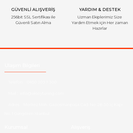
GÜVENLİ ALIŞVERİŞ
YARDIM & DESTEK
256bit SSL Sertifikası ile
Uzman Ekiplerimiz Size
Güvenli Satın Alma
Yardım Etmek için Her zaman
Hazırlar
Ulaşım Bilgileri
Telefon :
0850 303 7 300
Mail :
info@aksoytuning.com
Adres :
Merkez Mah. Gaziosmanpaşa Cad. No: 28-30 İç Kapı
No: 1 Güngören İstanbul
Kurumsal
Alışveriş