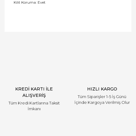
Kilit Koruma: Evet
Bu ürüne ilk yorumu siz yapın!
Yorum Yaz
KREDİ KARTI İLE
HIZLI KARGO
ALIŞVERİŞ
Tüm Siparişler 1-5 İş Günü
İçinde Kargoya Verilmiş Olur
Tüm Kredi Kartlarına Taksit
İmkanı