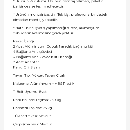
* Ürünün Kurulumu Ürünün montaj talimatı, paketin
içerisinde size teslim edilecektir.
* Ürünün montajı basittir. Tek kişi, profesyonel bir destek
olmadan montaj yapabilir.
* Hatalı bir alışveriş yapılmadığı sürece, alüminyum
çubukların kesilmesine gerek yoktur.
Paket İçeriği
2 Adet Alüminyum Çubuk 1 araçlık bağlantı kiti
4 Bağlantı Ana gövdesi
4 Bağlantı Ana Gövde Kilitli Kapağı
2 Adet Anahtar
Renk: Gri, Siyah
Tavan Tipi: Yüksek Tavan Çıtalı
Malzeme: Alüminyum + ABS Plastik
T-Bolt Uyumu: Evet
Park Halinde Taşıma: 250 kg
Hareketli Taşıma: 75 kg
TÜV Sertifikası: Mevcut
Çarpışma Testi: Mevcut