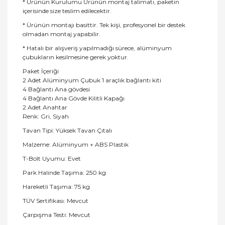
* Ürünün Kurulumu Ürünün montaj talimatı, paketin
içerisinde size teslim edilecektir.
* Ürünün montajı basittir. Tek kişi, profesyonel bir destek
olmadan montaj yapabilir.
* Hatalı bir alışveriş yapılmadığı sürece, alüminyum
çubukların kesilmesine gerek yoktur.
Paket İçeriği
2 Adet Alüminyum Çubuk 1 araçlık bağlantı kiti
4 Bağlantı Ana gövdesi
4 Bağlantı Ana Gövde Kilitli Kapağı
2 Adet Anahtar
Renk: Gri, Siyah
Tavan Tipi: Yüksek Tavan Çıtalı
Malzeme: Alüminyum + ABS Plastik
T-Bolt Uyumu: Evet
Park Halinde Taşıma: 250 kg
Hareketli Taşıma: 75 kg
TÜV Sertifikası: Mevcut
Çarpışma Testi: Mevcut