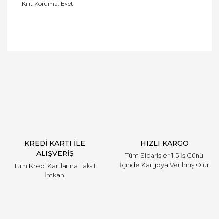
Kilit Koruma: Evet
Bu ürüne ilk yorumu siz yapın!
Yorum Yaz
KREDİ KARTI İLE
HIZLI KARGO
ALIŞVERİŞ
Tüm Siparişler 1-5 İş Günü
İçinde Kargoya Verilmiş Olur
Tüm Kredi Kartlarına Taksit
İmkanı