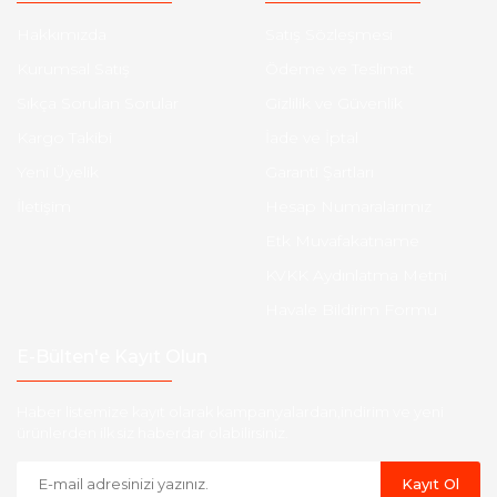
Hakkımızda
Satış Sözleşmesi
Kurumsal Satış
Ödeme ve Teslimat
Sıkça Sorulan Sorular
Gizlilik ve Güvenlik
Kargo Takibi
İade ve İptal
Yeni Üyelik
Garanti Şartları
İletişim
Hesap Numaralarımız
Etk Muvafakatname
KVKK Aydınlatma Metni
Havale Bildirim Formu
E-Bülten'e Kayıt Olun
Haber listemize kayıt olarak kampanyalardan,indirim ve yeni
ürünlerden ilk siz haberdar olabilirsiniz.
Kayıt Ol