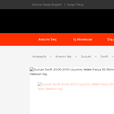
Banka Hesap Bilgileri
Kargo Takip
Aracını Seç
İç Aksesuar
Dış
Anasayfa
Aracını Seç
Suzuki
Swift