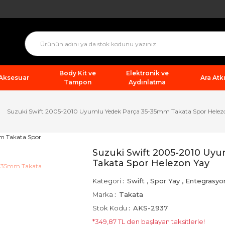
Body Kit ve
Elektronik ve
 Aksesuar
Ara Atkı
Tampon
Aydınlatma
Suzuki Swift 2005-2010 Uyumlu Yedek Parça 35-35mm Takata Spor Helez
Suzuki Swift 2005-2010 Uy
Takata Spor Helezon Yay
Kategori
Swift
,
Spor Yay
,
Entegrasyo
Marka
Takata
Stok Kodu
AKS-2937
*349,87 TL den başlayan taksitlerle!