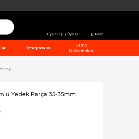
Üye Girişi
|
Üye Ol
(
) Adet
Kamp
lar
Entegrasyon
Malzemeleri
on Yay
umlu Yedek Parça 35-35mm
n