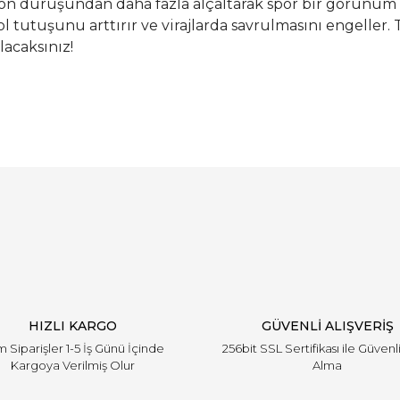
asyon duruşundan daha fazla alçaltarak spor bir görünüm
ol tutuşunu arttırır ve virajlarda savrulmasını engeller
acaksınız!
Bu ürüne ilk yorumu siz yapın!
Yorum Yaz
HIZLI KARGO
GÜVENLİ ALIŞVERİŞ
 Siparişler 1-5 İş Günü İçinde
256bit SSL Sertifikası ile Güvenl
Kargoya Verilmiş Olur
Alma