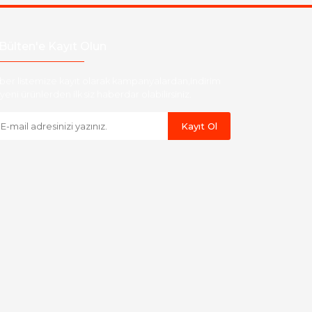
Bülten'e Kayıt Olun
ber listemize kayıt olarak kampanyalardan,indirim
yeni ürünlerden ilk siz haberdar olabilirsiniz.
Kayıt Ol