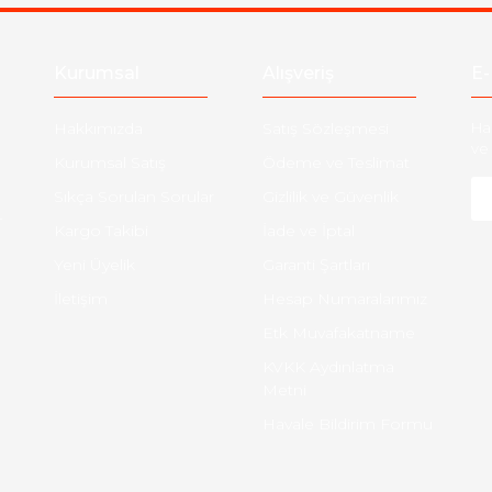
Kurumsal
Alışveriş
E-
Hakkımızda
Satış Sözleşmesi
Ha
ve 
Kurumsal Satış
Ödeme ve Teslimat
Sıkça Sorulan Sorular
Gizlilik ve Güvenlik
-
Kargo Takibi
İade ve İptal
Yeni Üyelik
Garanti Şartları
İletişim
Hesap Numaralarımız
Etk Muvafakatname
KVKK Aydınlatma
Metni
Havale Bildirim Formu