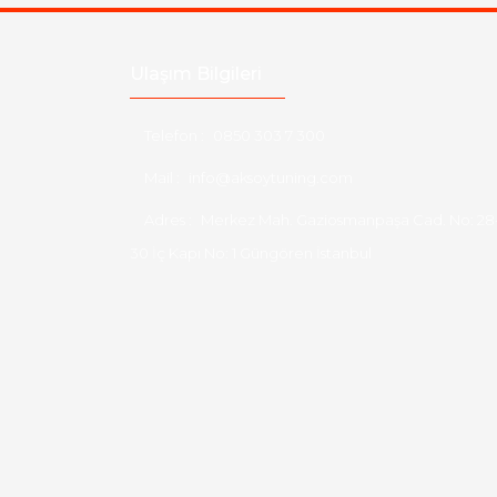
Ulaşım Bilgileri
Telefon :
0850 303 7 300
Mail :
info@aksoytuning.com
Adres :
Merkez Mah. Gaziosmanpaşa Cad. No: 28
30 İç Kapı No: 1 Güngören İstanbul