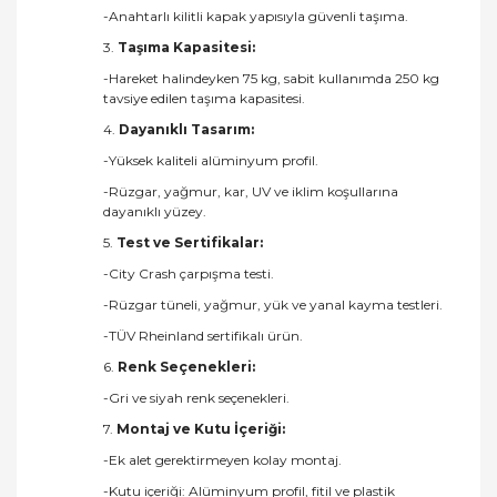
-Anahtarlı kilitli kapak yapısıyla güvenli taşıma.
3.
Taşıma Kapasitesi:
-Hareket halindeyken 75 kg, sabit kullanımda 250 kg
tavsiye edilen taşıma kapasitesi.
4.
Dayanıklı Tasarım:
-Yüksek kaliteli alüminyum profil.
-Rüzgar, yağmur, kar, UV ve iklim koşullarına
dayanıklı yüzey.
5.
Test ve Sertifikalar:
-City Crash çarpışma testi.
-Rüzgar tüneli, yağmur, yük ve yanal kayma testleri.
-TÜV Rheinland sertifikalı ürün.
6.
Renk Seçenekleri:
-Gri ve siyah renk seçenekleri.
7.
Montaj ve Kutu İçeriği:
-Ek alet gerektirmeyen kolay montaj.
-Kutu içeriği: Alüminyum profil, fitil ve plastik