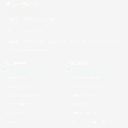
Ulaşım Bilgileri
Telefon :
0850 303 7 300
Mail :
info@aksoytuning.com
Adres :
Merkez Mah. Gaziosmanpaşa Cad. No: 28-30 İç Kapı
No: 1 Güngören İstanbul
Kurumsal
Alışveriş
Hakkımızda
Satış Sözleşmesi
Kurumsal Satış
Ödeme ve Teslimat
Sıkça Sorulan Sorular
Gizlilik ve Güvenlik
Kargo Takibi
İade ve İptal
Yeni Üyelik
Garanti Şartları
İletişim
Hesap Numaralarımız