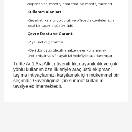
ekipmanlar, montaj aparatları ve montaj talimatı.
Kullanım Alanları
-Seyahat, kamp, yolculuk ve offroad aktiviteleri için
ideal bir taşıma çözümüdür.
Çevre Dostu ve Garanti
-2 yıl üretici garantisi.
-Geri dönüştürülebilir malzemeler kullanılarak
üretilmiştir ve sıfır ayak izi hedefiyle tasarlanmıştır.
Turtle Air1 Ara Atkı, güvenilirlik, dayanıklılık ve çok
yönlü kullanım özellikleriyle araç üstü ekipman
taşıma ihtiyaçlarınızı karşılamak için mükemmel bir
seçimdir. Güvenliğiniz için sunroof kullanımı
tavsiye edilmemektedir.
Bu ürüne ilk yorumu siz yapın!
Yorum Yaz