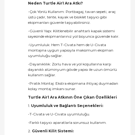
Neden Turtle Air1 Ara Atkı?
-Çok Yönlü Kullanım: Portbagaj, tavan sepeti, araç
üstü çadır, tente, kayak ve bisiklet taşıyıcı gibi
ekipmanları güvenle taşıyabilirsiniz.
-Güvenli Yapı: Kilitlenebilir anahtarlı kapak sistemi
sayesinde ekipmanlarınız yol boyunca güvende kalır.
-Uyumluluk: Hem T-Civata hem de U-Civata
montajına uygun yapısıyla maksimum ekipman
uyumluluğu sağlar.
-Dayanıklılık: Zorlu hava ve yol koşullarına karşı
dayanıklı alüminyum gövde yapısı ile uzun ömürlü
kullanım sağlar.
-Pratik Montaj: Ekstra ekipmana ihtiyaç duymadan
kolay montaj imkanı sunar.
Turtle Air1 Ara Atkının Öne Çıkan Özellikleri
1.
Uyumluluk ve Bağlantı Seçenekleri:
-T-Civata ve U-Civata uyumluluğu.
-Farklı taşıyıcı aparatlarla sorunsuz kullanım.
2.
Güvenli Kilit Sistemi: