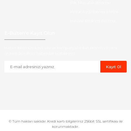
Etk Muvafakatname
KVKK Aydınlatma Metni
Havale Bildirim Formu
E-Bülten'e Kayıt Olun
Haber listemize kayıt olarak kampanyalardan,indirim ve yeni
ürünlerden ilk siz haberdar olabilirsiniz.
Kayıt Ol
© Tüm hakları saklıdır. Kredi kartı bilgileriniz 256bit SSL sertifikası ile
korunmaktadır.