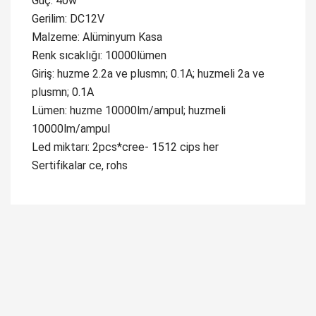
Güç: 40w
Gerilim: DC12V
Malzeme: Alüminyum Kasa
Renk sıcaklığı: 10000lümen
Giriş: huzme 2.2a ve plusmn; 0.1A; huzmeli 2a ve
plusmn; 0.1A
Lümen: huzme 10000lm/ampul; huzmeli
10000lm/ampul
Led miktarı: 2pcs*cree- 1512 cips her
Sertifikalar ce, rohs
Bu ürüne ilk yorumu siz yapın!
Yorum Yaz