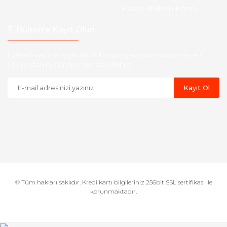
Havale Bildirim Formu
E-Bülten'e Kayıt Olun
Haber listemize kayıt olarak kampanyalardan,indirim ve yeni
ürünlerden ilk siz haberdar olabilirsiniz.
Kayıt Ol
© Tüm hakları saklıdır. Kredi kartı bilgileriniz 256bit SSL sertifikası ile
korunmaktadır.