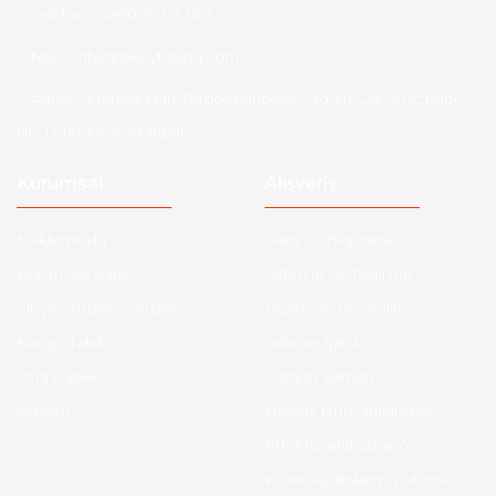
Telefon :
0850 303 7 300
Mail :
info@aksoytuning.com
Adres :
Merkez Mah. Gaziosmanpaşa Cad. No: 28-30 İç Kapı
No: 1 Güngören İstanbul
Kurumsal
Alışveriş
Hakkımızda
Satış Sözleşmesi
Kurumsal Satış
Ödeme ve Teslimat
Sıkça Sorulan Sorular
Gizlilik ve Güvenlik
Kargo Takibi
İade ve İptal
Yeni Üyelik
Garanti Şartları
İletişim
Hesap Numaralarımız
Etk Muvafakatname
KVKK Aydınlatma Metni