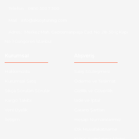
Telefon :
0850 303 7 300
Mail :
info@aksoytuning.com
Adres :
Merkez Mah. Gaziosmanpaşa Cad. No: 28-30 İç Kapı
No: 1 Güngören İstanbul
Kurumsal
Alışveriş
Hakkımızda
Satış Sözleşmesi
Kurumsal Satış
Ödeme ve Teslimat
Sıkça Sorulan Sorular
Gizlilik ve Güvenlik
Kargo Takibi
İade ve İptal
Yeni Üyelik
Garanti Şartları
İletişim
Hesap Numaralarımız
Etk Muvafakatname
KVKK Aydınlatma Metni