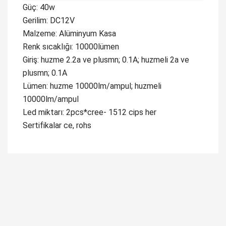
Güç: 40w
Gerilim: DC12V
Malzeme: Alüminyum Kasa
Renk sıcaklığı: 10000lümen
Giriş: huzme 2.2a ve plusmn; 0.1A; huzmeli 2a ve
plusmn; 0.1A
Lümen: huzme 10000lm/ampul; huzmeli
10000lm/ampul
Led miktarı: 2pcs*cree- 1512 cips her
Sertifikalar ce, rohs
Bu ürüne ilk yorumu siz yapın!
Yorum Yaz