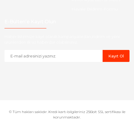
Havale Bildirim Formu
E-Bülten'e Kayıt Olun
Haber listemize kayıt olarak kampanyalardan,indirim ve yeni
ürünlerden ilk siz haberdar olabilirsiniz.
Kayıt Ol
© Tüm hakları saklıdır. Kredi kartı bilgileriniz 256bit SSL sertifikası ile
korunmaktadır.