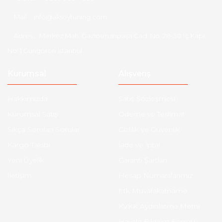
Mail :
info@aksoytuning.com
Adres :
Merkez Mah. Gaziosmanpaşa Cad. No: 28-30 İç Kapı
No: 1 Güngören İstanbul
Kurumsal
Alışveriş
Hakkımızda
Satış Sözleşmesi
Kurumsal Satış
Ödeme ve Teslimat
Sıkça Sorulan Sorular
Gizlilik ve Güvenlik
Kargo Takibi
İade ve İptal
Yeni Üyelik
Garanti Şartları
İletişim
Hesap Numaralarımız
Etk Muvafakatname
KVKK Aydınlatma Metni
Havale Bildirim Formu