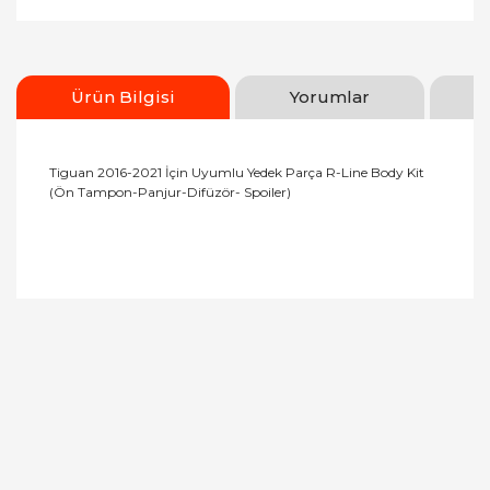
Ürün Bilgisi
Yorumlar
Tiguan 2016-2021 İçin Uyumlu Yedek Parça R-Line Body Kit
(Ön Tampon-Panjur-Difüzör- Spoiler)
Bu ürüne ilk yorumu siz yapın!
Yorum Yaz