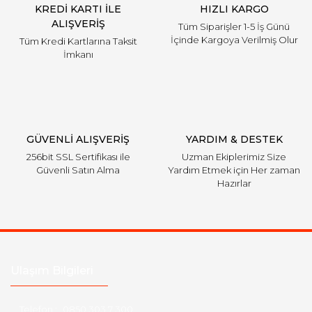
KREDİ KARTI İLE
HIZLI KARGO
ALIŞVERİŞ
Tüm Siparişler 1-5 İş Günü
İçinde Kargoya Verilmiş Olur
Tüm Kredi Kartlarına Taksit
İmkanı
GÜVENLİ ALIŞVERİŞ
YARDIM & DESTEK
256bit SSL Sertifikası ile
Uzman Ekiplerimiz Size
Güvenli Satın Alma
Yardım Etmek için Her zaman
Hazırlar
Ulaşım Bilgileri
Telefon :
0850 303 7 300