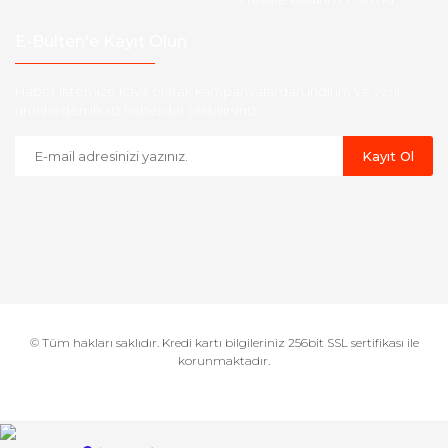
E-Bülten'e Kayıt Olun
Haber listemize kayıt olarak kampanyalardan,indirim ve yeni
ürünlerden ilk siz haberdar olabilirsiniz.
Kayıt Ol
© Tüm hakları saklıdır. Kredi kartı bilgileriniz 256bit SSL sertifikası ile
korunmaktadır.