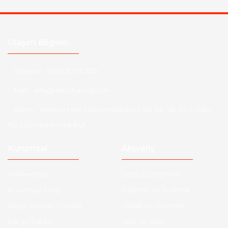
Ulaşım Bilgileri
Telefon :
0850 303 7 300
Mail :
info@aksoytuning.com
Adres :
Merkez Mah. Gaziosmanpaşa Cad. No: 28-30 İç Kapı
No: 1 Güngören İstanbul
Kurumsal
Alışveriş
Hakkımızda
Satış Sözleşmesi
Kurumsal Satış
Ödeme ve Teslimat
Sıkça Sorulan Sorular
Gizlilik ve Güvenlik
Kargo Takibi
İade ve İptal