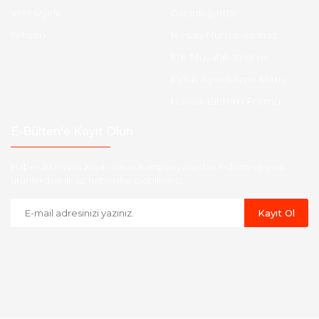
Yeni Üyelik
Garanti Şartları
İletişim
Hesap Numaralarımız
Etk Muvafakatname
KVKK Aydınlatma Metni
Havale Bildirim Formu
E-Bülten'e Kayıt Olun
Haber listemize kayıt olarak kampanyalardan,indirim ve yeni
ürünlerden ilk siz haberdar olabilirsiniz.
Kayıt Ol