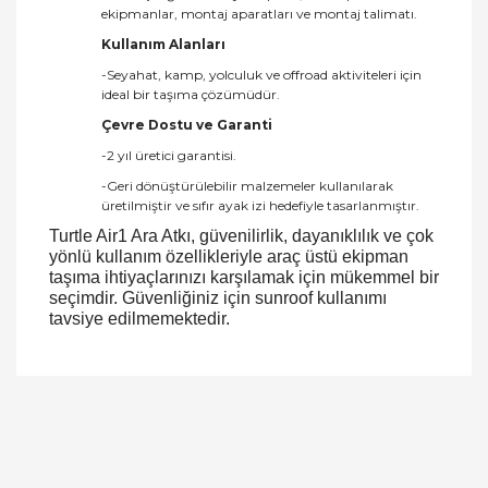
ekipmanlar, montaj aparatları ve montaj talimatı.
Kullanım Alanları
-Seyahat, kamp, yolculuk ve offroad aktiviteleri için
ideal bir taşıma çözümüdür.
Çevre Dostu ve Garanti
-2 yıl üretici garantisi.
-Geri dönüştürülebilir malzemeler kullanılarak
üretilmiştir ve sıfır ayak izi hedefiyle tasarlanmıştır.
Turtle Air1 Ara Atkı, güvenilirlik, dayanıklılık ve çok
yönlü kullanım özellikleriyle araç üstü ekipman
taşıma ihtiyaçlarınızı karşılamak için mükemmel bir
seçimdir. Güvenliğiniz için sunroof kullanımı
tavsiye edilmemektedir.
Bu ürüne ilk yorumu siz yapın!
Yorum Yaz