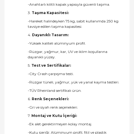
-Anahtarlı kilitli kapak yapısıyla güvenli taşıma.
3.
Taşıma Kapasitesi:
-Hareket halindeyken 75 kg, sabit kullanımda 250 kg
tavsiye edilen taşıma kapasitesi.
4.
Dayanıklı Tasarım:
-Yüksek kaliteli alüminyum profil.
-Rüzgar, yağmur, kar, UV ve iklim koşullarına
dayanıklı yüzey.
5.
Test ve Sertifikalar:
-City Crash çarpışma testi.
-Rüzgar tüneli, yağmur, yük ve yanal kayma testleri.
-TÜV Rheinland sertifikalı ürün.
6.
Renk Seçenekleri:
-Gri ve siyah renk seçenekleri.
7.
Montaj ve Kutu İçeriği:
-Ek alet gerektirmeyen kolay montaj.
-Kutu içeriği: Alüminyum profil, fitil ve plastik