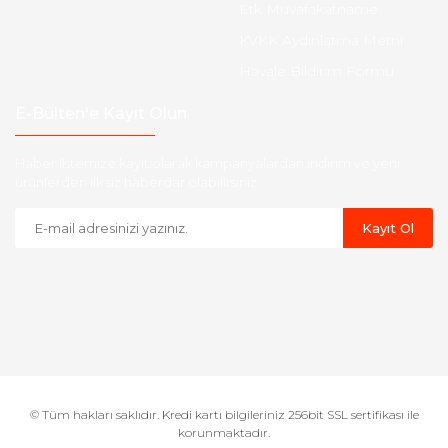
Etk Muvafakatname
KVKK Aydınlatma Metni
Havale Bildirim Formu
E-Bülten'e Kayıt Olun
Haber listemize kayıt olarak kampanyalardan,indirim ve yeni
ürünlerden ilk siz haberdar olabilirsiniz.
Kayıt Ol
© Tüm hakları saklıdır. Kredi kartı bilgileriniz 256bit SSL sertifikası ile
korunmaktadır.