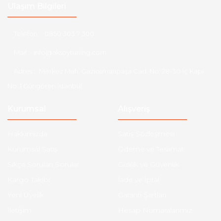
Ulaşım Bilgileri
Telefon :
0850 303 7 300
Mail :
info@aksoytuning.com
Adres :
Merkez Mah. Gaziosmanpaşa Cad. No: 28-30 İç Kapı
No: 1 Güngören İstanbul
Kurumsal
Alışveriş
Hakkımızda
Satış Sözleşmesi
Kurumsal Satış
Ödeme ve Teslimat
Sıkça Sorulan Sorular
Gizlilik ve Güvenlik
Kargo Takibi
İade ve İptal
Yeni Üyelik
Garanti Şartları
İletişim
Hesap Numaralarımız