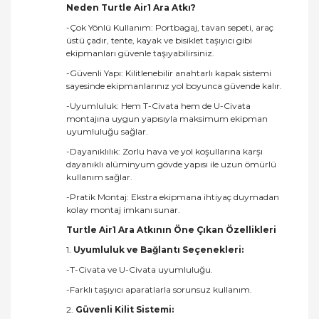
Neden Turtle Air1 Ara Atkı?
-Çok Yönlü Kullanım: Portbagaj, tavan sepeti, araç
üstü çadır, tente, kayak ve bisiklet taşıyıcı gibi
ekipmanları güvenle taşıyabilirsiniz.
-Güvenli Yapı: Kilitlenebilir anahtarlı kapak sistemi
sayesinde ekipmanlarınız yol boyunca güvende kalır.
-Uyumluluk: Hem T-Civata hem de U-Civata
montajına uygun yapısıyla maksimum ekipman
uyumluluğu sağlar.
-Dayanıklılık: Zorlu hava ve yol koşullarına karşı
dayanıklı alüminyum gövde yapısı ile uzun ömürlü
kullanım sağlar.
-Pratik Montaj: Ekstra ekipmana ihtiyaç duymadan
kolay montaj imkanı sunar.
Turtle Air1 Ara Atkının Öne Çıkan Özellikleri
1.
Uyumluluk ve Bağlantı Seçenekleri:
-T-Civata ve U-Civata uyumluluğu.
-Farklı taşıyıcı aparatlarla sorunsuz kullanım.
2.
Güvenli Kilit Sistemi: