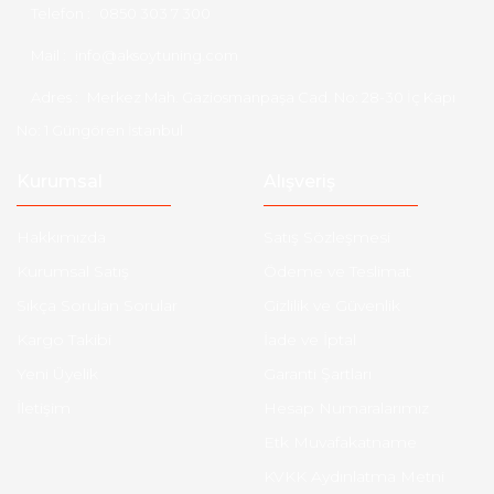
Telefon :
0850 303 7 300
Mail :
info@aksoytuning.com
Adres :
Merkez Mah. Gaziosmanpaşa Cad. No: 28-30 İç Kapı
No: 1 Güngören İstanbul
Kurumsal
Alışveriş
Hakkımızda
Satış Sözleşmesi
Kurumsal Satış
Ödeme ve Teslimat
Sıkça Sorulan Sorular
Gizlilik ve Güvenlik
Kargo Takibi
İade ve İptal
Yeni Üyelik
Garanti Şartları
İletişim
Hesap Numaralarımız
Etk Muvafakatname
KVKK Aydınlatma Metni