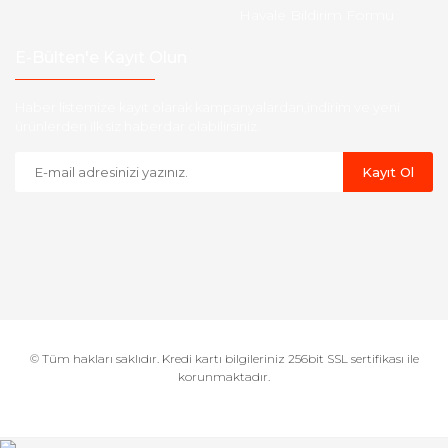
Havale Bildirim Formu
E-Bülten'e Kayıt Olun
Haber listemize kayıt olarak kampanyalardan,indirim ve yeni
ürünlerden ilk siz haberdar olabilirsiniz.
Kayıt Ol
© Tüm hakları saklıdır. Kredi kartı bilgileriniz 256bit SSL sertifikası ile
korunmaktadır.