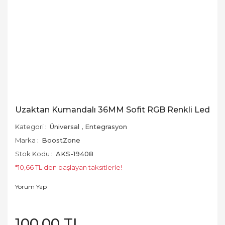
Uzaktan Kumandalı 36MM Sofit RGB Renkli Led
Kategori
Üniversal
,
Entegrasyon
Marka
BoostZone
Stok Kodu
AKS-19408
*10,66 TL den başlayan taksitlerle!
Yorum Yap
100,00 TL