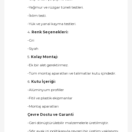
-Yağmur ve rüzgar tüneli testleri.
-İklim testi.
-Yük ve yanal kayma testleri.
4.
Renk Seçenekleri:
-Gri
-Siyah
5.
Kolay Montaj:
-Ek bir alet gerektirmez.
-Tüm montaj aparatları ve talimatlar kutu içindedir.
6.
Kutu İçeriği:
-Alüminyum profiller
-Fitil ve plastik ekipmanlar
-Montaj aparatları
Çevre Dostu ve Garanti
-Geri dönüştürülebilir malzemelerle üretilmiştir.
-Sıfır ayak izi politikasıyla çevreci bir üretim yaklaşımı