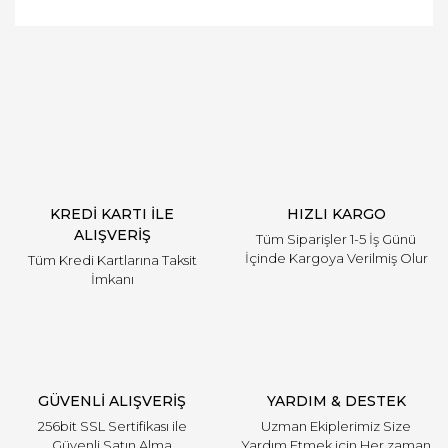
Bu ürüne ilk yorumu siz yapın!
Yorum Yaz
KREDİ KARTI İLE
HIZLI KARGO
ALIŞVERİŞ
Tüm Siparişler 1-5 İş Günü
İçinde Kargoya Verilmiş Olur
Tüm Kredi Kartlarına Taksit
İmkanı
GÜVENLİ ALIŞVERİŞ
YARDIM & DESTEK
256bit SSL Sertifikası ile
Uzman Ekiplerimiz Size
Güvenli Satın Alma
Yardım Etmek için Her zaman