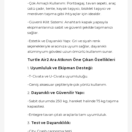
-Çok Amaçlı Kullanım: Portbagaj, tavan sepeti, araç
üstü çadır, tente, kayak taşıyıcı, bisiklet taşıyıcı ve
merdiven taşıma gibi ihtiyaçlar için idealdir.
-Güvenli Kilit Sistemi: Anahtarlı kapak yapısıyla
ekipmanlarınızı sabit ve güvenli şekilde taşımanızı
sağlar.
-Estetik ve Dayanıklı Yapı: Gri ve siyah renk
seçenekleriyle aracınıza uyum sağlar, dayanıklı
alüminyum gövdesi uzun ömürlü kullanım sunar.
Turtle Air2 Ara Atkının Öne Çıkan Özellikleri
1.
Uyumluluk ve Ekipman Desteği:
-T-Civata ve U-Civata uyumluluğu.
-Geniş aksesuar çeşitleriyle çok yönlü kullanım.
2.
Dayanıklı ve Güvenilir Yapı:
-Sabit durumda 250 kg, hareket halinde 75 kg taşıma
kapasitesi.
-Entegre tavan çıtalı araçlarla tam uyumluluk.
3.
Test ve Dayanıklılık:
-City Crash çarpışma testi.