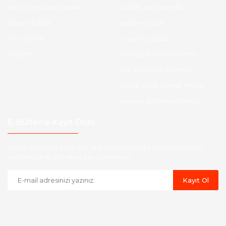
Sıkça Sorulan Sorular
Gizlilik ve Güvenlik
Kargo Takibi
İade ve İptal
Yeni Üyelik
Garanti Şartları
İletişim
Hesap Numaralarımız
Etk Muvafakatname
KVKK Aydınlatma Metni
Havale Bildirim Formu
E-Bülten'e Kayıt Olun
Haber listemize kayıt olarak kampanyalardan,indirim ve yeni
ürünlerden ilk siz haberdar olabilirsiniz.
Kayıt Ol