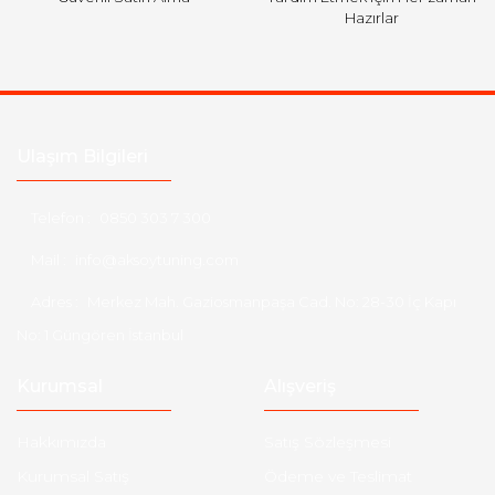
Hazırlar
Ulaşım Bilgileri
Telefon :
0850 303 7 300
Mail :
info@aksoytuning.com
Adres :
Merkez Mah. Gaziosmanpaşa Cad. No: 28-30 İç Kapı
No: 1 Güngören İstanbul
Kurumsal
Alışveriş
Hakkımızda
Satış Sözleşmesi
Kurumsal Satış
Ödeme ve Teslimat