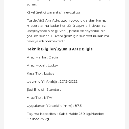
sunar.
-2 yıl üretici garantisi mevcuttur.
Turtle Air2 Ara Atkı, uzun yolculuklardan kamp
maceralarına kadar her türlü taşıma ihtiyacınızı
karşılayarak size güvenli, pratik ve dayanıklı bir
çözüm sunar. Güvenliğiniz için sunroof kullanımı
tavsiye edilmemektedir.
Teknik Bilgiler/Uyumlu Araç Bilgisi
Araç Marka : Dacia
Araç Model : Lodgy
Kasa Tipi : Lodgy
Uyumlu Yıl Aralığı : 2012-2022
Şasi Bilgisi : Standart
Araç Tipi : MPV
Uygulanan Yükseklik (mm) : 87,5
Taşıma Kapasitesi : Sabit Halde 250 kg/Hareket
Halinde 75 kg