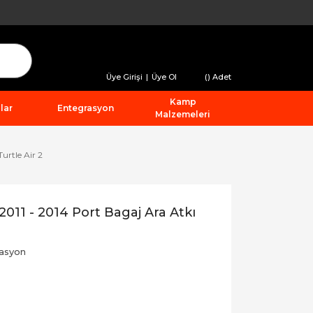
Üye Girişi
|
Üye Ol
(
) Adet
Kamp
lar
Entegrasyon
Malzemeleri
urtle Air 2
011 - 2014 Port Bagaj Ara Atkı
asyon