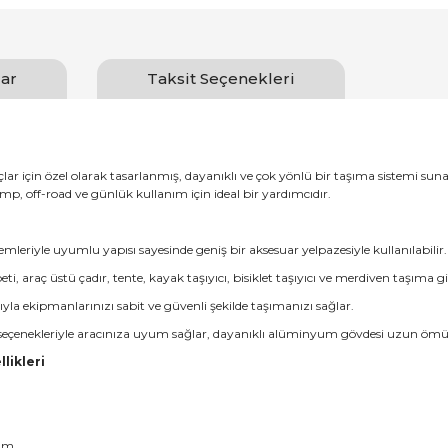
ar
Taksit Seçenekleri
raçlar için özel olarak tasarlanmış, dayanıklı ve çok yönlü bir taşıma sistemi 
p, off-road ve günlük kullanım için ideal bir yardımcıdır.
leriyle uyumlu yapısı sayesinde geniş bir aksesuar yelpazesiyle kullanılabilir.
 araç üstü çadır, tente, kayak taşıyıcı, bisiklet taşıyıcı ve merdiven taşıma gibi
ıyla ekipmanlarınızı sabit ve güvenli şekilde taşımanızı sağlar.
nk seçenekleriyle aracınıza uyum sağlar, dayanıklı alüminyum gövdesi uzun öm
likleri
nım.