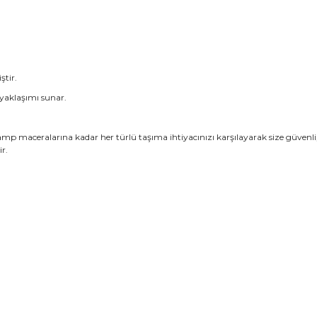
ştir.
m yaklaşımı sunar.
amp maceralarına kadar her türlü taşıma ihtiyacınızı karşılayarak size güvenli
r.