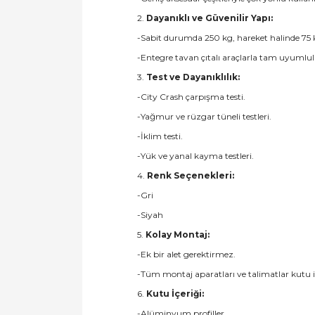
2.
Dayanıklı ve Güvenilir Yapı:
-Sabit durumda 250 kg, hareket halinde 75 
-Entegre tavan çıtalı araçlarla tam uyumlul
3.
Test ve Dayanıklılık:
-City Crash çarpışma testi.
-Yağmur ve rüzgar tüneli testleri.
-İklim testi.
-Yük ve yanal kayma testleri.
4.
Renk Seçenekleri:
-Gri
-Siyah
5.
Kolay Montaj:
-Ek bir alet gerektirmez.
-Tüm montaj aparatları ve talimatlar kutu i
6.
Kutu İçeriği:
-Alüminyum profiller