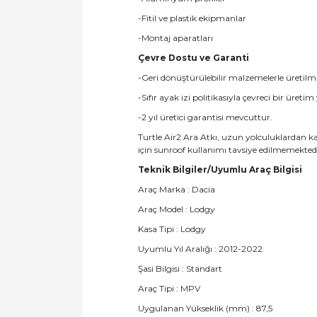
-Fitil ve plastik ekipmanlar
-Montaj aparatları
Çevre Dostu ve Garanti
-Geri dönüştürülebilir malzemelerle üretilmi
-Sıfır ayak izi politikasıyla çevreci bir üreti
-2 yıl üretici garantisi mevcuttur.
Turtle Air2 Ara Atkı, uzun yolculuklardan k
için sunroof kullanımı tavsiye edilmemektedi
Teknik Bilgiler/Uyumlu Araç Bilgisi
Araç Marka : Dacia
Araç Model : Lodgy
Kasa Tipi : Lodgy
Uyumlu Yıl Aralığı : 2012-2022
Şasi Bilgisi : Standart
Araç Tipi : MPV
Uygulanan Yükseklik (mm) : 87,5