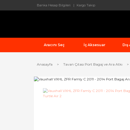
Banka Hesap Bilgileri
Kargo Takip
Aracını Seç
İç Aksesuar
Dış
Anasayfa
Tavan Çıtası Port Bagaj ve Ara Atkı