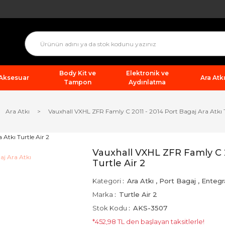
Body Kit ve
Elektronik ve
 Aksesuar
Ara Atkı
Tampon
Aydınlatma
Ara Atkı
Vauxhall VXHL ZFR Famly C 2011 - 2014 Port Bagaj Ara Atkı T
Vauxhall VXHL ZFR Famly C 2
Turtle Air 2
Kategori
Ara Atkı
,
Port Bagaj
,
Entegr
Marka
Turtle Air 2
Stok Kodu
AKS-3507
*452,98 TL den başlayan taksitlerle!