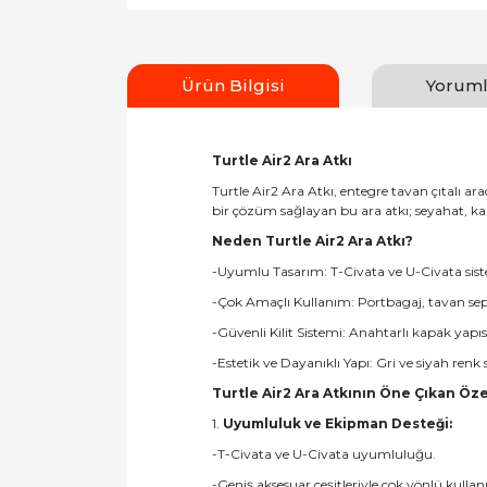
Ürün Bilgisi
Yoruml
Turtle Air2 Ara Atkı
Turtle Air2 Ara Atkı, entegre tavan çıtalı a
bir çözüm sağlayan bu ara atkı; seyahat, kam
Neden Turtle Air2 Ara Atkı?
-Uyumlu Tasarım: T-Civata ve U-Civata sistem
-Çok Amaçlı Kullanım: Portbagaj, tavan sepeti,
-Güvenli Kilit Sistemi: Anahtarlı kapak yapıs
-Estetik ve Dayanıklı Yapı: Gri ve siyah re
Turtle Air2 Ara Atkının Öne Çıkan Özel
1.
Uyumluluk ve Ekipman Desteği:
-T-Civata ve U-Civata uyumluluğu.
-Geniş aksesuar çeşitleriyle çok yönlü kulla