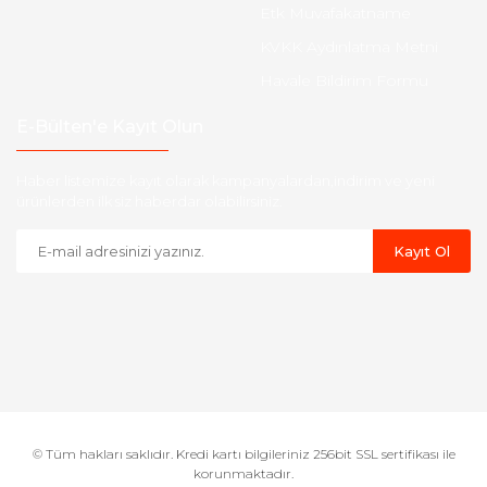
Etk Muvafakatname
KVKK Aydınlatma Metni
Havale Bildirim Formu
E-Bülten'e Kayıt Olun
Haber listemize kayıt olarak kampanyalardan,indirim ve yeni
ürünlerden ilk siz haberdar olabilirsiniz.
Kayıt Ol
© Tüm hakları saklıdır. Kredi kartı bilgileriniz 256bit SSL sertifikası ile
korunmaktadır.