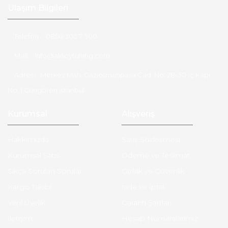
Ulaşım Bilgileri
Telefon :
0850 303 7 300
Mail :
info@aksoytuning.com
Adres :
Merkez Mah. Gaziosmanpaşa Cad. No: 28-30 İç Kapı
No: 1 Güngören İstanbul
Kurumsal
Alışveriş
Hakkımızda
Satış Sözleşmesi
Kurumsal Satış
Ödeme ve Teslimat
Sıkça Sorulan Sorular
Gizlilik ve Güvenlik
Kargo Takibi
İade ve İptal
Yeni Üyelik
Garanti Şartları
İletişim
Hesap Numaralarımız