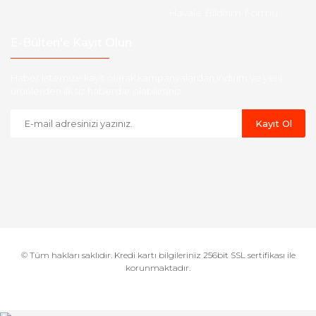
Havale Bildirim Formu
E-Bülten'e Kayıt Olun
Haber listemize kayıt olarak kampanyalardan,indirim ve yeni
ürünlerden ilk siz haberdar olabilirsiniz.
Kayıt Ol
© Tüm hakları saklıdır. Kredi kartı bilgileriniz 256bit SSL sertifikası ile
korunmaktadır.