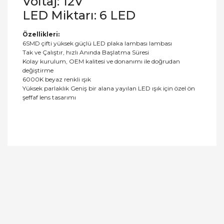
Voltaj: 12V
LED Miktarı: 6 LED
Özellikleri:
6SMD çifti yüksek güçlü LED plaka lambası lambası
Tak ve Çalıştır, hızlı Anında Başlatma Süresi
Kolay kurulum, OEM kalitesi ve donanımı ile doğrudan
değiştirme
6000K beyaz renkli ışık
Yüksek parlaklık Geniş bir alana yayılan LED ışık için özel ön
şeffaf lens tasarımı
Bu ürüne ilk yorumu siz yapın!
Yorum Yaz