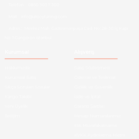
Telefon :
0850 303 7 300
Mail :
info@aksoytuning.com
Adres :
Merkez Mah. Gaziosmanpaşa Cad. No: 28-30 İç Kapı
No: 1 Güngören İstanbul
Kurumsal
Alışveriş
Hakkımızda
Satış Sözleşmesi
Kurumsal Satış
Ödeme ve Teslimat
Sıkça Sorulan Sorular
Gizlilik ve Güvenlik
Kargo Takibi
İade ve İptal
Yeni Üyelik
Garanti Şartları
İletişim
Hesap Numaralarımız
Etk Muvafakatname
KVKK Aydınlatma Metni