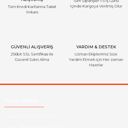
Tüm Siparişler 1-5 İş Günü
İçinde Kargoya Verilmiş Olur
Tüm Kredi Kartlarına Taksit
İmkanı
GÜVENLİ ALIŞVERİŞ
YARDIM & DESTEK
256bit SSL Sertifikası ile
Uzman Ekiplerimiz Size
Güvenli Satın Alma
Yardım Etmek için Her zaman
Hazırlar
Ulaşım Bilgileri
Telefon :
0850 303 7 300
Mail :
info@aksoytuning.com