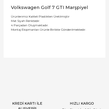
Volkswagen Golf 7 GTI Marşpiyel
Ürünlerimiz Kaliteli Plastikten Üretilmiştir
Mat Siyah Renktedir.
4 Parçadan Oluşmaktadır.
Montaj Ekipmanları Ürünle Birlikte Gönderilmektedir.
Bu ürüne ilk yorumu siz yapın!
Yorum Yaz
KREDİ KARTI İLE
HIZLI KARGO
ALIŞVERİŞ