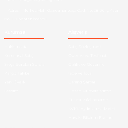
Adres :
Merkez Mah. Gaziosmanpaşa Cad. No: 28-30 İç Kapı
No: 1 Güngören İstanbul
Kurumsal
Alışveriş
Hakkımızda
Satış Sözleşmesi
Kurumsal Satış
Ödeme ve Teslimat
Sıkça Sorulan Sorular
Gizlilik ve Güvenlik
Kargo Takibi
İade ve İptal
Yeni Üyelik
Garanti Şartları
İletişim
Hesap Numaralarımız
Etk Muvafakatname
KVKK Aydınlatma Metni
Havale Bildirim Formu