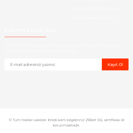
KVKK Aydınlatma Metni
Havale Bildirim Formu
E-Bülten'e Kayıt Olun
Haber listemize kayıt olarak kampanyalardan,indirim ve yeni
ürünlerden ilk siz haberdar olabilirsiniz.
Kayıt Ol
© Tüm hakları saklıdır. Kredi kartı bilgileriniz 256bit SSL sertifikası ile
korunmaktadır.