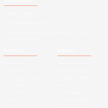
Ulaşım Bilgileri
Telefon :
0850 303 7 300
Mail :
info@aksoytuning.com
Adres :
Merkez Mah. Gaziosmanpaşa Cad. No: 28-30 İç Kapı
No: 1 Güngören İstanbul
Kurumsal
Alışveriş
Hakkımızda
Satış Sözleşmesi
Kurumsal Satış
Ödeme ve Teslimat
Sıkça Sorulan Sorular
Gizlilik ve Güvenlik
Kargo Takibi
İade ve İptal
Yeni Üyelik
Garanti Şartları
İletişim
Hesap Numaralarımız
Etk Muvafakatname