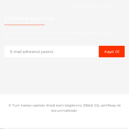
Havale Bildirim Formu
E-Bülten'e Kayıt Olun
Haber listemize kayıt olarak kampanyalardan,indirim ve yeni
ürünlerden ilk siz haberdar olabilirsiniz.
Kayıt Ol
© Tüm hakları saklıdır. Kredi kartı bilgileriniz 256bit SSL sertifikası ile
korunmaktadır.