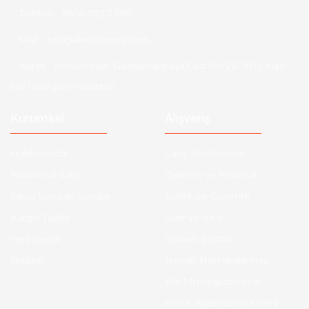
Telefon :
0850 303 7 300
Mail :
info@aksoytuning.com
Adres :
Merkez Mah. Gaziosmanpaşa Cad. No: 28-30 İç Kapı
No: 1 Güngören İstanbul
Kurumsal
Alışveriş
Hakkımızda
Satış Sözleşmesi
Kurumsal Satış
Ödeme ve Teslimat
Sıkça Sorulan Sorular
Gizlilik ve Güvenlik
Kargo Takibi
İade ve İptal
Yeni Üyelik
Garanti Şartları
İletişim
Hesap Numaralarımız
Etk Muvafakatname
KVKK Aydınlatma Metni