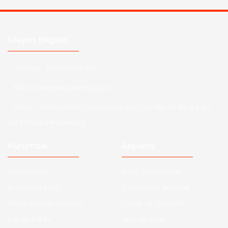
Ulaşım Bilgileri
Telefon :
0850 303 7 300
Mail :
info@aksoytuning.com
Adres :
Merkez Mah. Gaziosmanpaşa Cad. No: 28-30 İç Kapı
No: 1 Güngören İstanbul
Kurumsal
Alışveriş
Hakkımızda
Satış Sözleşmesi
Kurumsal Satış
Ödeme ve Teslimat
Sıkça Sorulan Sorular
Gizlilik ve Güvenlik
Kargo Takibi
İade ve İptal