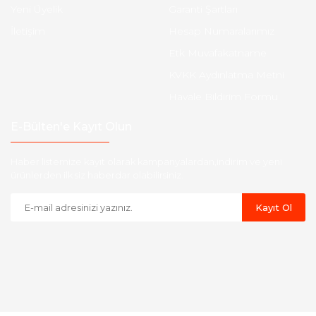
Yeni Üyelik
Garanti Şartları
İletişim
Hesap Numaralarımız
Etk Muvafakatname
KVKK Aydınlatma Metni
Havale Bildirim Formu
E-Bülten'e Kayıt Olun
Haber listemize kayıt olarak kampanyalardan,indirim ve yeni
ürünlerden ilk siz haberdar olabilirsiniz.
Kayıt Ol