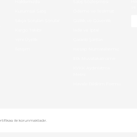
Hakkımızda
Satış Sözleşmesi
Ha
ve 
Kurumsal Satış
Ödeme ve Teslimat
Sıkça Sorulan Sorular
Gizlilik ve Güvenlik
-
Kargo Takibi
İade ve İptal
Yeni Üyelik
Garanti Şartları
İletişim
Hesap Numaralarımız
Etk Muvafakatname
KVKK Aydınlatma
Metni
Havale Bildirim Formu
ertifikası ile korunmaktadır.