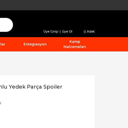
Üye Girişi
|
Üye Ol
(
) Adet
Kamp
lar
Entegrasyon
Malzemeleri
lu Yedek Parça Spoiler
n