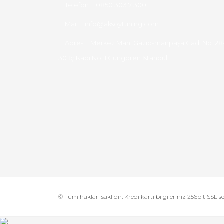
Telefon :
0850 303 7 300
Mail :
info@aksoytuning.com
Adres :
Merkez Mah. Gaziosmanpaşa Cad. No: 28
30 İç Kapı No: 1 Güngören İstanbul
© Tüm hakları saklıdır. Kredi kartı bilgileriniz 256bit SSL s