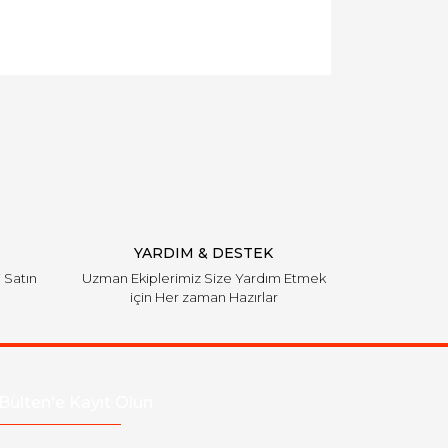
YARDIM & DESTEK
i Satın
Uzman Ekiplerimiz Size Yardım Etmek
için Her zaman Hazırlar
Bülten'e Kayıt Olun