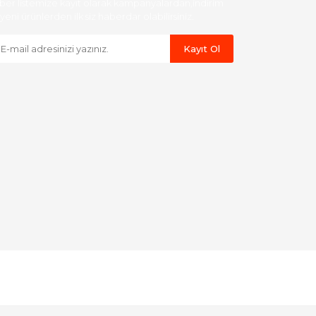
ber listemize kayıt olarak kampanyalardan,indirim
yeni ürünlerden ilk siz haberdar olabilirsiniz.
Kayıt Ol