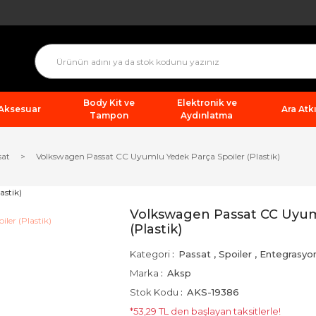
Body Kit ve
Elektronik ve
 Aksesuar
Ara Atkı
Tampon
Aydınlatma
sat
Volkswagen Passat CC Uyumlu Yedek Parça Spoiler (Plastik)
Volkswagen Passat CC Uyum
(Plastik)
Kategori
Passat
,
Spoiler
,
Entegrasyo
Marka
Aksp
Stok Kodu
AKS-19386
*53,29 TL den başlayan taksitlerle!