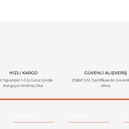
Bu ürüne ilk yorumu siz yapın!
Yorum Yaz
HIZLI KARGO
GÜVENLİ ALIŞVERİŞ
 Siparişler 1-5 İş Günü İçinde
256bit SSL Sertifikası ile Güvenl
Kargoya Verilmiş Olur
Alma
Kurumsal
Alışveriş
E-