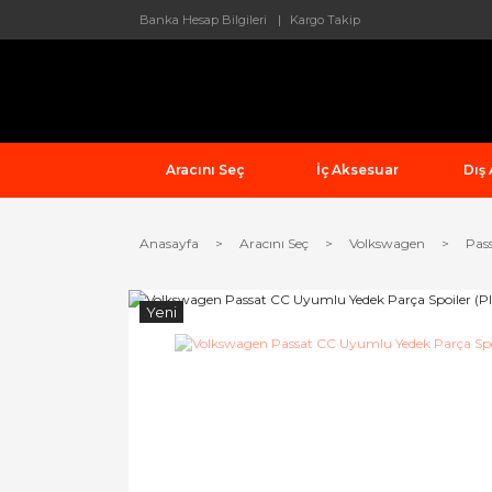
Banka Hesap Bilgileri
Kargo Takip
Aracını Seç
İç Aksesuar
Dış
Anasayfa
Aracını Seç
Volkswagen
Pas
Yeni