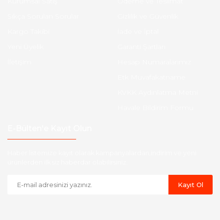
Kurumsal Satış
Ödeme ve Teslimat
Sıkça Sorulan Sorular
Gizlilik ve Güvenlik
Kargo Takibi
İade ve İptal
Yeni Üyelik
Garanti Şartları
İletişim
Hesap Numaralarımız
Etk Muvafakatname
KVKK Aydınlatma Metni
Havale Bildirim Formu
E-Bülten'e Kayıt Olun
Haber listemize kayıt olarak kampanyalardan,indirim ve yeni
ürünlerden ilk siz haberdar olabilirsiniz.
Kayıt Ol