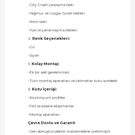
-City Crash çarpışma testi.
-Yağmur ve rüzgar tüneli testleri.
-İklim testi.
-Yük ve yanal kayma testleri.
4.
Renk Seçenekleri:
-Gri
-Siyah
5.
Kolay Montaj:
-Ek bir alet gerektirmez.
-Tüm montaj aparatları ve talimatlar kutu içindedir.
6.
Kutu İçeriği:
-Alüminyum profiller
-Fitil ve plastik ekipmanlar
-Montaj aparatları
Çevre Dostu ve Garanti
-Geri dönüştürülebilir malzemelerle üretilmiştir.