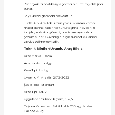
-Sıfır ayak izi politikasıyla çevreci bir üretim yaklaşımı
sunar.
-2 yıl üretici garantisi mevcuttur.
Turtle Air2 Ara Atkı, uzun yolculuklardan kamp
maceralarına kadar her türlü taşıma ihtiyacınızı
karşılayarak size güvenli, pratik ve dayanıklı bir
çözüm sunar. Güvenliğiniz için sunroof kullanımı
tavsiye edilmemektedir.
Teknik Bilgiler/Uyumlu Araç Bilgisi
Araç Marka : Dacia
Araç Model : Lodgy
Kasa Tipi : Lodgy
Uyumlu Yıl Aralığı : 2012-2022
Şasi Bilgisi : Standart
Araç Tipi : MPV
Uygulanan Yükseklik (mm) : 87,5
Taşıma Kapasitesi : Sabit Halde 250 kg/Hareket
Halinde 75 kg