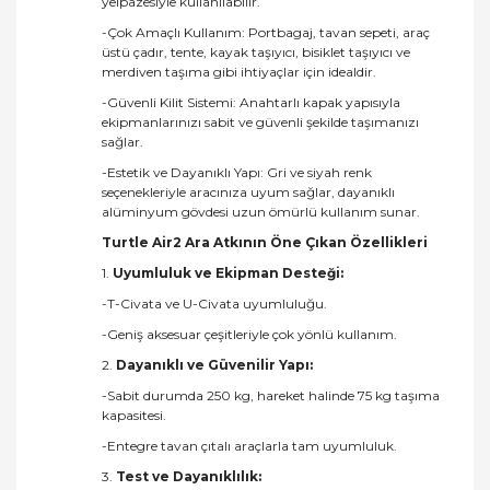
yelpazesiyle kullanılabilir.
-Çok Amaçlı Kullanım: Portbagaj, tavan sepeti, araç
üstü çadır, tente, kayak taşıyıcı, bisiklet taşıyıcı ve
merdiven taşıma gibi ihtiyaçlar için idealdir.
-Güvenli Kilit Sistemi: Anahtarlı kapak yapısıyla
ekipmanlarınızı sabit ve güvenli şekilde taşımanızı
sağlar.
-Estetik ve Dayanıklı Yapı: Gri ve siyah renk
seçenekleriyle aracınıza uyum sağlar, dayanıklı
alüminyum gövdesi uzun ömürlü kullanım sunar.
Turtle Air2 Ara Atkının Öne Çıkan Özellikleri
1.
Uyumluluk ve Ekipman Desteği:
-T-Civata ve U-Civata uyumluluğu.
-Geniş aksesuar çeşitleriyle çok yönlü kullanım.
2.
Dayanıklı ve Güvenilir Yapı:
-Sabit durumda 250 kg, hareket halinde 75 kg taşıma
kapasitesi.
-Entegre tavan çıtalı araçlarla tam uyumluluk.
3.
Test ve Dayanıklılık: