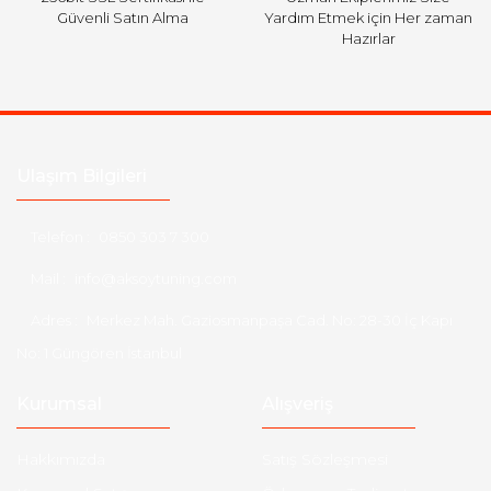
Güvenli Satın Alma
Yardım Etmek için Her zaman
Hazırlar
Ulaşım Bilgileri
Telefon :
0850 303 7 300
Mail :
info@aksoytuning.com
Adres :
Merkez Mah. Gaziosmanpaşa Cad. No: 28-30 İç Kapı
No: 1 Güngören İstanbul
Kurumsal
Alışveriş
Hakkımızda
Satış Sözleşmesi