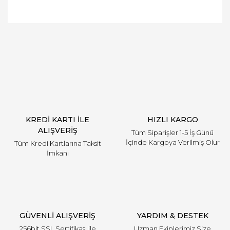
Bu ürüne ilk yorumu siz yapın!
Yorum Yaz
KREDİ KARTI İLE
HIZLI KARGO
ALIŞVERİŞ
Tüm Siparişler 1-5 İş Günü
İçinde Kargoya Verilmiş Olur
Tüm Kredi Kartlarına Taksit
İmkanı
GÜVENLİ ALIŞVERİŞ
YARDIM & DESTEK
256bit SSL Sertifikası ile
Uzman Ekiplerimiz Size