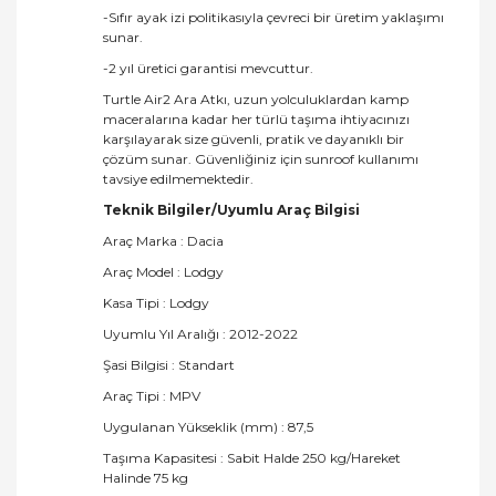
-Sıfır ayak izi politikasıyla çevreci bir üretim yaklaşımı
sunar.
-2 yıl üretici garantisi mevcuttur.
Turtle Air2 Ara Atkı, uzun yolculuklardan kamp
maceralarına kadar her türlü taşıma ihtiyacınızı
karşılayarak size güvenli, pratik ve dayanıklı bir
çözüm sunar. Güvenliğiniz için sunroof kullanımı
tavsiye edilmemektedir.
Teknik Bilgiler/Uyumlu Araç Bilgisi
Araç Marka : Dacia
Araç Model : Lodgy
Kasa Tipi : Lodgy
Uyumlu Yıl Aralığı : 2012-2022
Şasi Bilgisi : Standart
Araç Tipi : MPV
Uygulanan Yükseklik (mm) : 87,5
Taşıma Kapasitesi : Sabit Halde 250 kg/Hareket
Halinde 75 kg