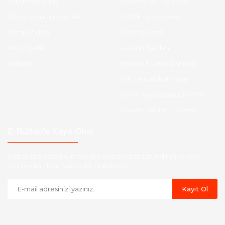
Kurumsal Satış
Ödeme ve Teslimat
Sıkça Sorulan Sorular
Gizlilik ve Güvenlik
Kargo Takibi
İade ve İptal
Yeni Üyelik
Garanti Şartları
İletişim
Hesap Numaralarımız
Etk Muvafakatname
KVKK Aydınlatma Metni
Havale Bildirim Formu
E-Bülten'e Kayıt Olun
Haber listemize kayıt olarak kampanyalardan,indirim ve yeni
ürünlerden ilk siz haberdar olabilirsiniz.
Kayıt Ol