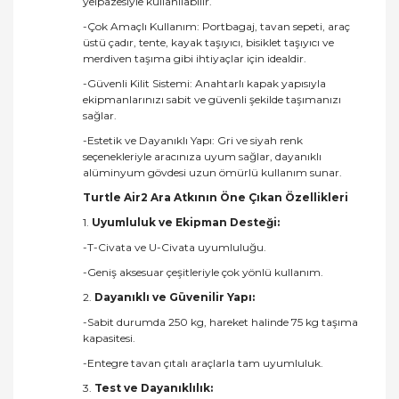
yelpazesiyle kullanılabilir.
-Çok Amaçlı Kullanım: Portbagaj, tavan sepeti, araç
üstü çadır, tente, kayak taşıyıcı, bisiklet taşıyıcı ve
merdiven taşıma gibi ihtiyaçlar için idealdir.
-Güvenli Kilit Sistemi: Anahtarlı kapak yapısıyla
ekipmanlarınızı sabit ve güvenli şekilde taşımanızı
sağlar.
-Estetik ve Dayanıklı Yapı: Gri ve siyah renk
seçenekleriyle aracınıza uyum sağlar, dayanıklı
alüminyum gövdesi uzun ömürlü kullanım sunar.
Turtle Air2 Ara Atkının Öne Çıkan Özellikleri
1.
Uyumluluk ve Ekipman Desteği:
-T-Civata ve U-Civata uyumluluğu.
-Geniş aksesuar çeşitleriyle çok yönlü kullanım.
2.
Dayanıklı ve Güvenilir Yapı:
-Sabit durumda 250 kg, hareket halinde 75 kg taşıma
kapasitesi.
-Entegre tavan çıtalı araçlarla tam uyumluluk.
3.
Test ve Dayanıklılık: