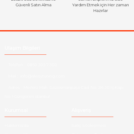
Güvenli Satın Alma
Yardım Etmek için Her zaman
Hazırlar
Ulaşım Bilgileri
Telefon :
0850 303 7 300
Mail :
info@aksoytuning.com
Adres :
Merkez Mah. Gaziosmanpaşa Cad. No: 28-30 İç Kapı
No: 1 Güngören İstanbul
Kurumsal
Alışveriş
Hakkımızda
Satış Sözleşmesi