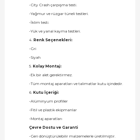
-City Crash çarpışma testi.
-Yağmur ve rüzgar tüneli testleri.
-İklim testi.
-Yük ve yanal kayma testleri.
4.
Renk Seçenekleri:
-Gri
-Siyah
5.
Kolay Montaj:
-Ek bir alet gerektirmez.
-Tüm montaj aparatları ve talimatlar kutu içindedir.
6.
Kutu İçeriği:
-Alüminyum profiller
-Fitil ve plastik ekipmanlar
-Montaj aparatları
Çevre Dostu ve Garanti
-Geri dönüştürülebilir malzemelerle üretilmiştir.