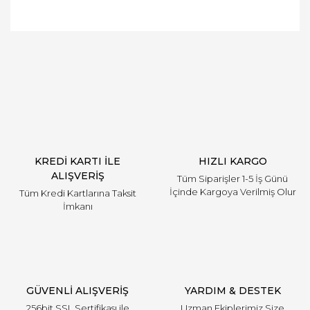
Bu ürüne ilk yorumu siz yapın!
Yorum Yaz
KREDİ KARTI İLE
HIZLI KARGO
ALIŞVERİŞ
Tüm Siparişler 1-5 İş Günü
İçinde Kargoya Verilmiş Olur
Tüm Kredi Kartlarına Taksit
İmkanı
GÜVENLİ ALIŞVERİŞ
YARDIM & DESTEK
256bit SSL Sertifikası ile
Uzman Ekiplerimiz Size