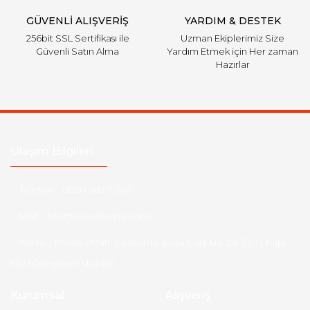
GÜVENLİ ALIŞVERİŞ
YARDIM & DESTEK
256bit SSL Sertifikası ile
Uzman Ekiplerimiz Size
Güvenli Satın Alma
Yardım Etmek için Her zaman
Hazırlar
Ulaşım Bilgileri
Telefon :
0850 303 7 300
Mail :
info@aksoytuning.com
Adres :
Merkez Mah. Gaziosmanpaşa Cad. No: 28-30 İç Kapı
No: 1 Güngören İstanbul
Kurumsal
Alışveriş