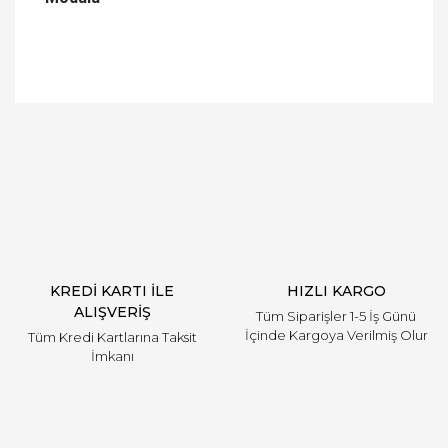
Bu ürüne ilk yorumu siz yapın!
Yorum Yaz
KREDİ KARTI İLE
HIZLI KARGO
ALIŞVERİŞ
Tüm Siparişler 1-5 İş Günü
İçinde Kargoya Verilmiş Olur
Tüm Kredi Kartlarına Taksit
İmkanı