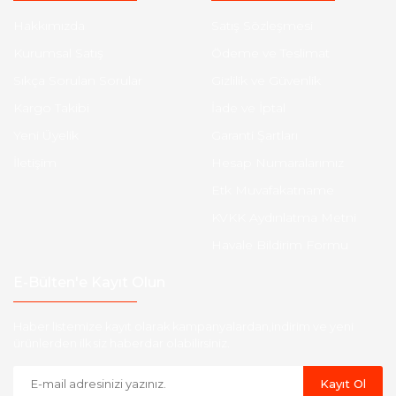
Hakkımızda
Satış Sözleşmesi
Kurumsal Satış
Ödeme ve Teslimat
Sıkça Sorulan Sorular
Gizlilik ve Güvenlik
Kargo Takibi
İade ve İptal
Yeni Üyelik
Garanti Şartları
İletişim
Hesap Numaralarımız
Etk Muvafakatname
KVKK Aydınlatma Metni
Havale Bildirim Formu
E-Bülten'e Kayıt Olun
Haber listemize kayıt olarak kampanyalardan,indirim ve yeni
ürünlerden ilk siz haberdar olabilirsiniz.
Kayıt Ol