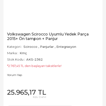
Volkswagen Scirocco Uyumlu Yedek Parça
2015+ Ön tampon + Panjur
Kategori
Scirocco
,
Panjurlar
,
Entegrasyon
Marka
Kmç
Stok Kodu
AKS-2362
*2.767,45 TL den başlayan taksitlerle!
Yorum Yap
25.965,17 TL
Kdv Dahil