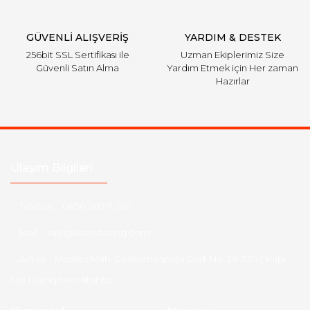
GÜVENLİ ALIŞVERİŞ
YARDIM & DESTEK
256bit SSL Sertifikası ile
Uzman Ekiplerimiz Size
Güvenli Satın Alma
Yardım Etmek için Her zaman
Hazırlar
Ulaşım Bilgileri
Telefon :
0850 303 7 300
Mail :
info@aksoytuning.com
Adres :
Merkez Mah. Gaziosmanpaşa Cad. No: 28-30 İç Kapı
No: 1 Güngören İstanbul