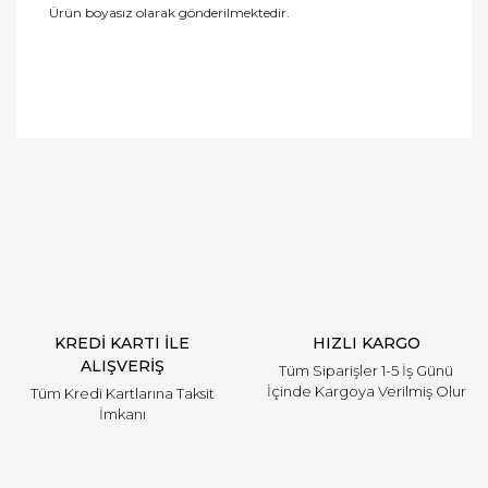
Ürün boyasız olarak gönderilmektedir.
Bu ürüne ilk yorumu siz yapın!
Yorum Yaz
KREDİ KARTI İLE
HIZLI KARGO
ALIŞVERİŞ
Tüm Siparişler 1-5 İş Günü
İçinde Kargoya Verilmiş Olur
Tüm Kredi Kartlarına Taksit
İmkanı