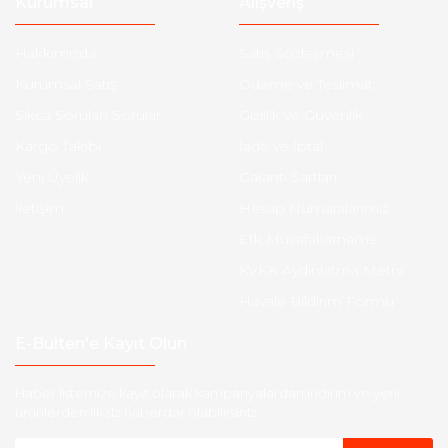
Kurumsal
Alışveriş
Hakkımızda
Satış Sözleşmesi
Kurumsal Satış
Ödeme ve Teslimat
Sıkça Sorulan Sorular
Gizlilik ve Güvenlik
Kargo Takibi
İade ve İptal
Yeni Üyelik
Garanti Şartları
İletişim
Hesap Numaralarımız
Etk Muvafakatname
KVKK Aydınlatma Metni
Havale Bildirim Formu
E-Bülten'e Kayıt Olun
Haber listemize kayıt olarak kampanyalardan,indirim ve yeni
ürünlerden ilk siz haberdar olabilirsiniz.