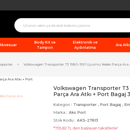
Body Kit ve
Elektronik ve
 Aksesuar
Ara Atkı
Tampon
Aydınlatma
nsporter
Volkswagen Transporter T3 1980-1991 Uyumlu Yedek Parça Ara 
Volkswagen Transporter T3
Parça Ara Atkı + Port Bagaj 
Kategori
Transporter
,
Port Bagaj
,
En
Marka
Aks Port
Stok Kodu
AKS-27613
*755,82 TL den başlayan taksitlerle!