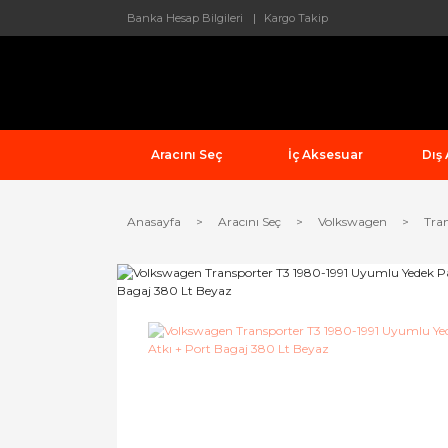
Banka Hesap Bilgileri
Kargo Takip
Aracını Seç
İç Aksesuar
Dış
Anasayfa
Aracını Seç
Volkswagen
Tra