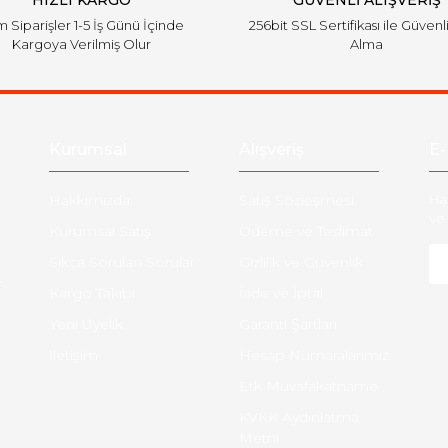
HIZLI KARGO
GÜVENLİ ALIŞVERİŞ
 Siparişler 1-5 İş Günü İçinde
256bit SSL Sertifikası ile Güvenl
Kargoya Verilmiş Olur
Alma
Kurumsal
Alışveriş
E-
Hakkımızda
Satış Sözleşmesi
Ha
ve 
Kurumsal Satış
Ödeme ve Teslimat
Sıkça Sorulan Sorular
Gizlilik ve Güvenlik
-
Kargo Takibi
İade ve İptal
Yeni Üyelik
Garanti Şartları
İletişim
Hesap Numaralarımız
Etk Muvafakatname
KVKK Aydınlatma
Metni