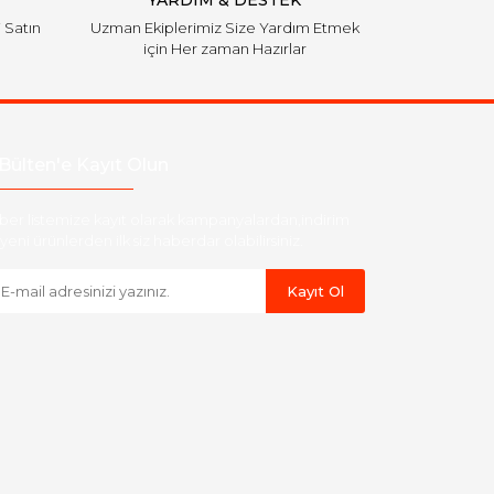
YARDIM & DESTEK
i Satın
Uzman Ekiplerimiz Size Yardım Etmek
için Her zaman Hazırlar
Bülten'e Kayıt Olun
ber listemize kayıt olarak kampanyalardan,indirim
yeni ürünlerden ilk siz haberdar olabilirsiniz.
Kayıt Ol