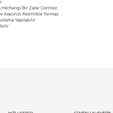
r
Herhangi Bir Zarar Görmez
le Aracınızı Kesinlikle Yormaz
olama Yapılabilir
bilir
Bu ürüne ilk yorumu siz yapın!
Yorum Yaz