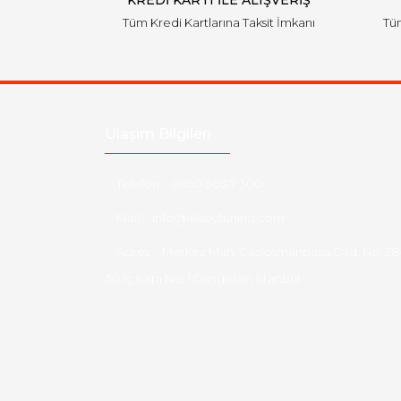
KREDİ KARTI İLE ALIŞVERİŞ
Tüm Kredi Kartlarına Taksit İmkanı
Tüm
Ulaşım Bilgileri
Telefon :
0850 303 7 300
Mail :
info@aksoytuning.com
Adres :
Merkez Mah. Gaziosmanpaşa Cad. No: 28
30 İç Kapı No: 1 Güngören İstanbul