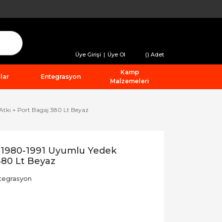
Üye Girişi
|
Üye Ol
(
) Adet
Kamp
lar
Entegrasyon
Malzemeleri
Atkı + Port Bagaj 380 Lt Beyaz
 1980-1991 Uyumlu Yedek
380 Lt Beyaz
tegrasyon