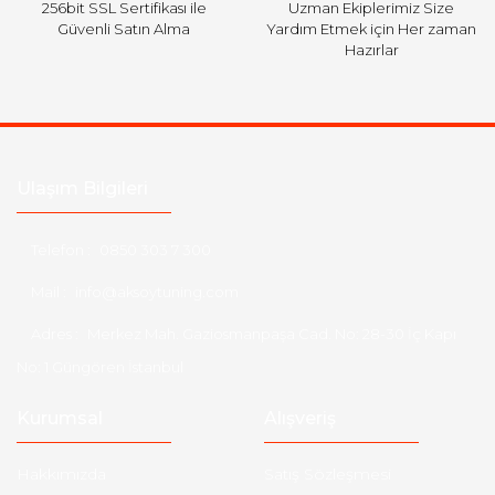
256bit SSL Sertifikası ile
Uzman Ekiplerimiz Size
Güvenli Satın Alma
Yardım Etmek için Her zaman
Hazırlar
Ulaşım Bilgileri
Telefon :
0850 303 7 300
Mail :
info@aksoytuning.com
Adres :
Merkez Mah. Gaziosmanpaşa Cad. No: 28-30 İç Kapı
No: 1 Güngören İstanbul
Kurumsal
Alışveriş
Hakkımızda
Satış Sözleşmesi