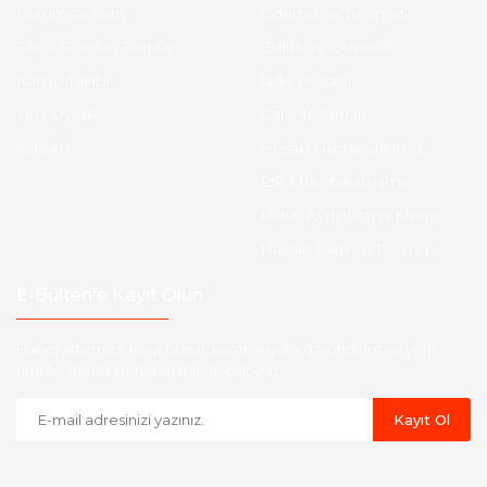
Kurumsal Satış
Ödeme ve Teslimat
Sıkça Sorulan Sorular
Gizlilik ve Güvenlik
Kargo Takibi
İade ve İptal
Yeni Üyelik
Garanti Şartları
İletişim
Hesap Numaralarımız
Etk Muvafakatname
KVKK Aydınlatma Metni
Havale Bildirim Formu
E-Bülten'e Kayıt Olun
Haber listemize kayıt olarak kampanyalardan,indirim ve yeni
ürünlerden ilk siz haberdar olabilirsiniz.
Kayıt Ol