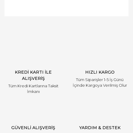
Bu ürüne ilk yorumu siz yapın!
Yorum Yaz
KREDİ KARTI İLE
HIZLI KARGO
ALIŞVERİŞ
Tüm Siparişler 1-5 İş Günü
İçinde Kargoya Verilmiş Olur
Tüm Kredi Kartlarına Taksit
İmkanı
GÜVENLİ ALIŞVERİŞ
YARDIM & DESTEK