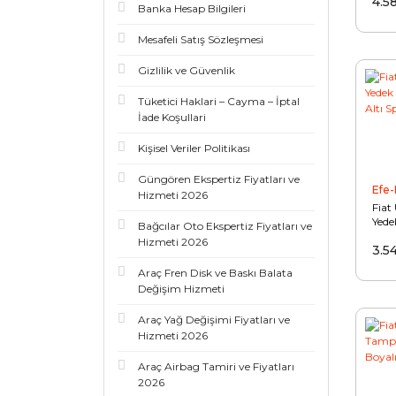
4.5
Banka Hesap Bilgileri
Mesafeli Satış Sözleşmesi
Gizlilik ve Güvenlik
Tüketici Haklari – Cayma – İptal
İade Koşullari
Kişisel Veriler Politikası
Güngören Ekspertiz Fiyatları ve
Efe-
Hizmeti 2026
Fiat
Yede
Bağcılar Oto Ekspertiz Fiyatları ve
Altı 
Hizmeti 2026
3.5
Boya
Araç Fren Disk ve Baskı Balata
Değişim Hizmeti
Araç Yağ Değişimi Fiyatları ve
Hizmeti 2026
Araç Airbag Tamiri ve Fiyatları
2026