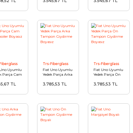
88,52 TL
3.545,67 TL
3.545,67 TL
Boyasız
Boyasız
Fiberglass
Trs-Fiberglass
Trs-Fiberglass
 Uno Uyumlu
Fiat Uno Uyumlu
Fiat Uno Uyumlu
k Parça Cam
Yedek Parça Arka
Yedek Parça Ön
Spoiler
Tampon
Tampon
45,67 TL
3.785,53 TL
3.785,53 TL
sız
Giydirme Boyasız
Giydirme Boyasız