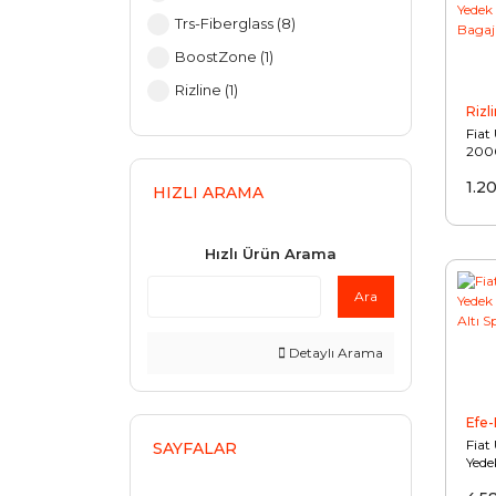
Trs-Fiberglass (8)
BoostZone (1)
Rizline (1)
Rizl
Takata (1)
Fiat
200
Yede
1.2
Rizl
HIZLI ARAMA
Hav
Hızlı Ürün Arama
Ara
Detaylı Arama
Efe-
Fiat
SAYFALAR
Yede
Altı 