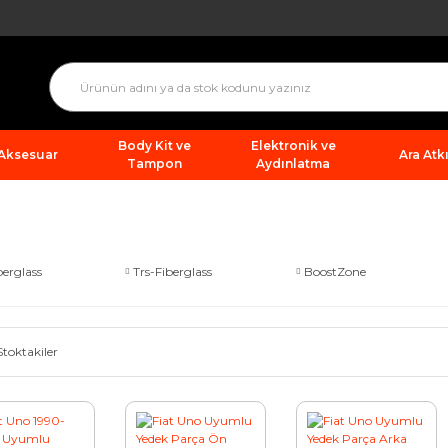
Body Kit ve
Elektronik ve
 Aksesuar
Ara Atkı
Tampon
Aydınlatma
berglass
Trs-Fiberglass
BoostZone
Stoktakiler