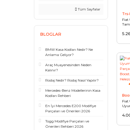
Tüm Sayfalar
Trs-
Fiat
Tam
Giyd
5.2
BLOGLAR
BMW Kasa Kodları Nedir? Ne
Anlama Geliyor?
Araç Muayenesinden Neden
Kalınır?
Rodaj Nedir? Rodaj Nasıl Yapılır?
Mercedes-Benz Modellerinin Kasa
Boo
Kodları Rehberi
Fiat
En İyi Mercedes E200 Modifiye
Uyu
Par
Parçaları ve Önerileri 2026
4.0
Boos
Hele
Togg Modifiye Parçaları ve
Önerileri Rehberi 2026