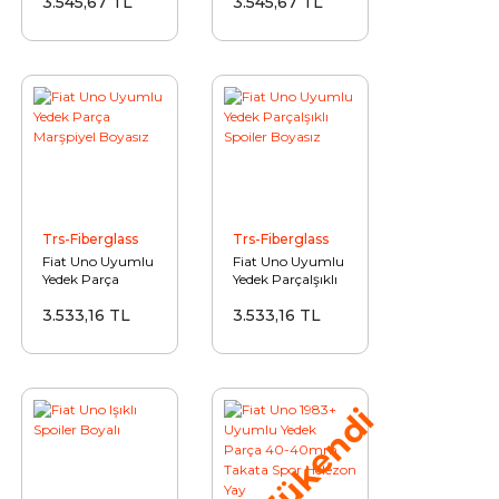
3.545,67 TL
3.545,67 TL
Boyasız
Boyasız
Trs-Fiberglass
Trs-Fiberglass
Fiat Uno Uyumlu
Fiat Uno Uyumlu
Yedek Parça
Yedek ParçaIşıklı
Marşpiyel
Spoiler Boyasız
3.533,16 TL
3.533,16 TL
Boyasız
Tükendi