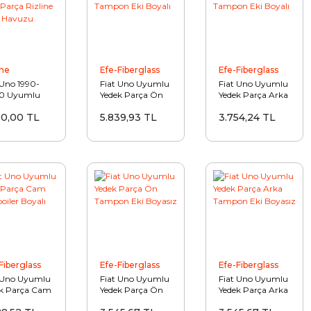
ine
Efe-Fiberglass
Efe-Fiberglass
 Uno 1990-
Fiat Uno Uyumlu
Fiat Uno Uyumlu
0 Uyumlu
Yedek Parça Ön
Yedek Parça Arka
k Parça
Tampon Eki
Tampon Eki
00,00 TL
5.839,93 TL
3.754,24 TL
ine Bagaj
Boyalı
Boyalı
uzu
Fiberglass
Efe-Fiberglass
Efe-Fiberglass
 Uno Uyumlu
Fiat Uno Uyumlu
Fiat Uno Uyumlu
k Parça Cam
Yedek Parça Ön
Yedek Parça Arka
Spoiler Boyalı
Tampon Eki
Tampon Eki