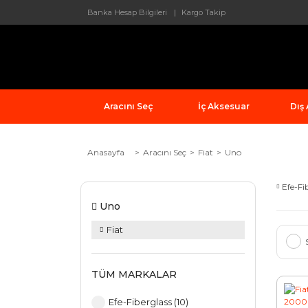
Banka Hesap Bilgileri
Kargo Takip
Aracını Seç
İç Aksesuar
Dış
Anasayfa
Aracını Seç
Fiat
Uno
Efe-Fi
Uno
Fiat
TÜM MARKALAR
Efe-Fiberglass (10)