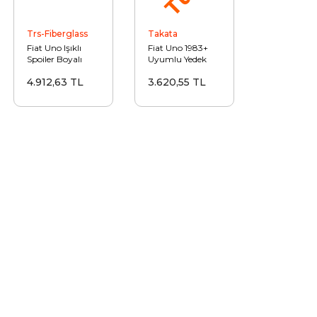
Trs-Fiberglass
Takata
Fiat Uno Işıklı
Fiat Uno 1983+
Spoiler Boyalı
Uyumlu Yedek
Parça 40-40mm
4.912,63 TL
3.620,55 TL
Takata Spor
Helezon Yay