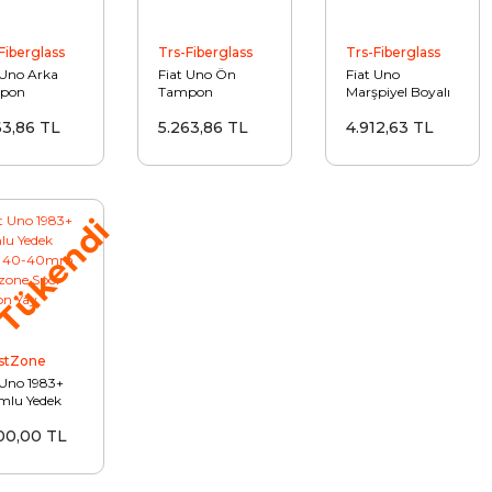
Fiberglass
Trs-Fiberglass
Trs-Fiberglass
 Uno Arka
Fiat Uno Ön
Fiat Uno
pon
Tampon
Marşpiyel Boyalı
irme Boyalı
Giydirme Boyalı
63,86 TL
5.263,86 TL
4.912,63 TL
Tükendi
stZone
 Uno 1983+
mlu Yedek
ça 40-40mm
00,00 TL
tzone Spor
zon Yay