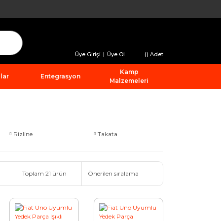
Üye Girişi
|
Üye Ol
(
) Adet
Kamp
lar
Entegrasyon
Malzemeleri
Rizline
Takata
Toplam 21 ürün