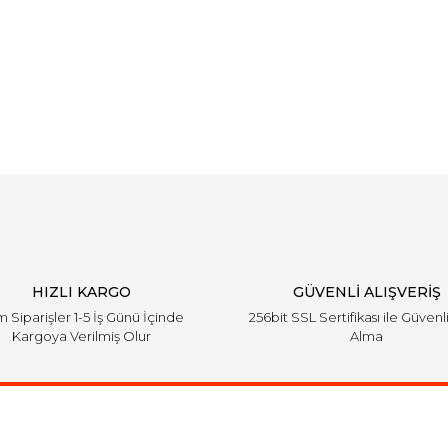
HIZLI KARGO
GÜVENLİ ALIŞVERİŞ
 Siparişler 1-5 İş Günü İçinde
256bit SSL Sertifikası ile Güvenl
Kargoya Verilmiş Olur
Alma
Kurumsal
Alışveriş
E-