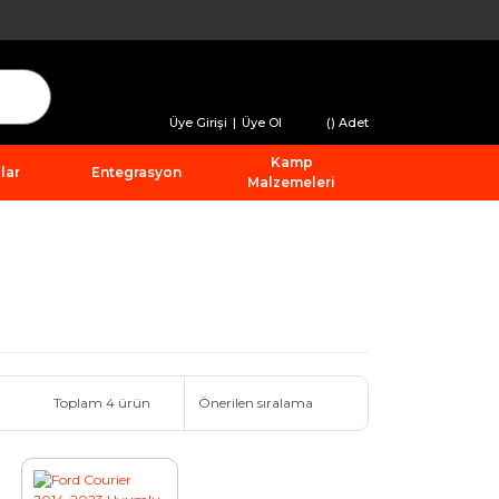
Üye Girişi
|
Üye Ol
(
) Adet
Kamp
lar
Entegrasyon
Malzemeleri
Toplam 4 ürün