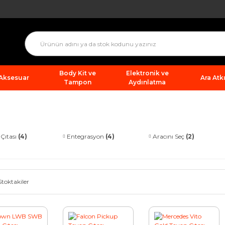
Body Kit ve
Elektronik ve
 Aksesuar
Ara Atkı
Tampon
Aydınlatma
Çıtası
(4)
Entegrasyon
(4)
Aracını Seç
(2)
Stoktakiler