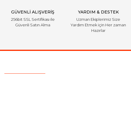
GÜVENLİ ALIŞVERİŞ
YARDIM & DESTEK
256bit SSL Sertifikası ile
Uzman Ekiplerimiz Size
Güvenli Satın Alma
Yardım Etmek için Her zaman
Hazırlar
Ulaşım Bilgileri
Telefon :
0850 303 7 300
Mail :
info@aksoytuning.com
Adres :
Merkez Mah. Gaziosmanpaşa Cad. No: 28-30 İç Kapı
No: 1 Güngören İstanbul
Kurumsal
Alışveriş