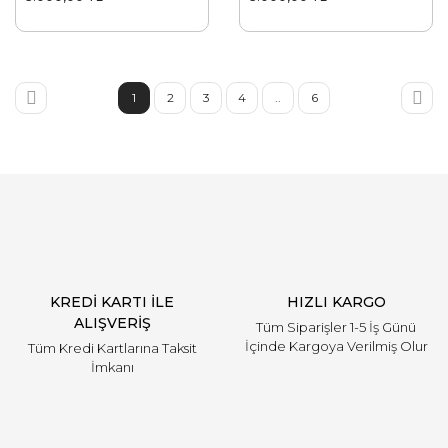
1
2
3
4
..
6
KREDİ KARTI İLE
HIZLI KARGO
ALIŞVERİŞ
Tüm Siparişler 1-5 İş Günü
İçinde Kargoya Verilmiş Olur
Tüm Kredi Kartlarına Taksit
İmkanı